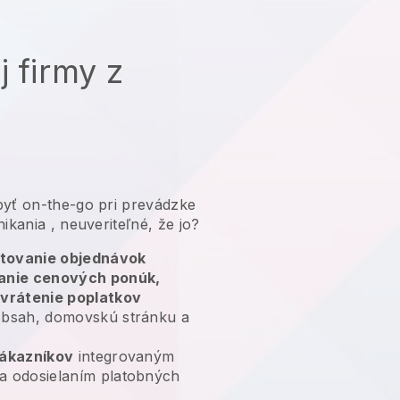
j firmy z
yť on-the-go pri prevádzke
nikania
, neuveriteľné, že jo?
tovanie objednávok
lanie cenových ponúk,
 vrátenie poplatkov
bsah, domovskú stránku a
zákazníkov
integrovaným
a odosielaním platobných