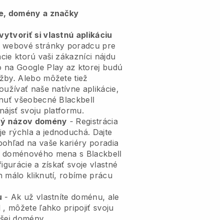
ie, domény a značky
ytvoriť si vlastnú aplikáciu
 webové stránky poradcu pre
ácie
ktorú vaši zákazníci nájdu
 na Google Play az ktorej budú
žby. Alebo môžete tiež
oužívať naše natívne aplikácie,
ahnuť všeobecné
Blackbell
nájsť svoju platformu.
tný názov domény
- Registrácia
je rýchla a jednoduchá.
Dajte
pohľad na vaše kariéry poradia
o doménového mena s
Blackbell
igurácie a získať svoje vlastné
h málo kliknutí, robíme prácu
u
- Ak už vlastníte doménu, ale
l
, môžete ľahko pripojiť svoju
šej domény.