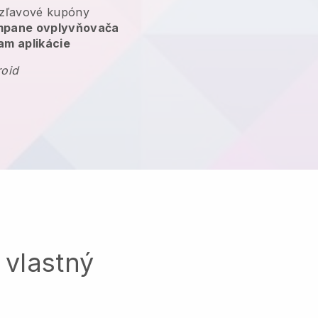
zľavové kupóny
ampane ovplyvňovača
am aplikácie
roid
 vlastný