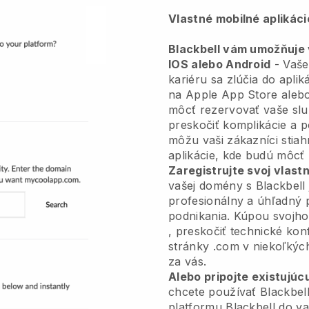
Vlastné mobilné aplikác
Blackbell vám umožňuje v
IOS alebo Android
-
Vaše
kariéru sa zlúčia do aplik
na Apple App Store alebo
môcť rezervovať vaše slu
preskočiť komplikácie a p
môžu vaši zákazníci sti
aplikácie, kde budú môcť 
Zaregistrujte svoj vlas
vašej domény s
Blackbell
profesionálny a úhľadný 
podnikania.
Kúpou svojh
, preskočiť technické konf
stránky .com v niekoľkýc
za vás.
Alebo pripojte existujúc
chcete používať
Blackbel
platformu
Blackbell
do va