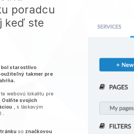
ku poradcu
j keď ste
bol starostlivo
použiteľný takmer pre
zahŕňa.
te webovú lokalitu pre
.
Oslňte svojich
áciou
, s láskavým
l
.
stránku
so
značkovou