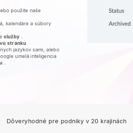
ebo použite naše
deá, kalendáre a súbory
je
služby
.
vú stránku
nych jazykov sami, alebo
ogle umelá inteligencia
u
.
Dôveryhodné pre podniky v 20 krajinách