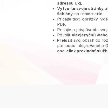
adresou URL
.
Vytvorte svoje stránky
al
šablóny
na usmernenie.
Pridajte text, obrázky, vi
PDF.
Pridajte a prispôsobte svo
Povoliť
viacjazyčnú webo
Preložiť
svoj obsah do rôz
pomocou integrovaného Go
one-click prekladať služb