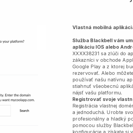
Vlastná mobilná aplikác
Služba Blackbell vám umo
aplikáciu IOS alebo Andr
XXXX38231 sa zlúči do apl
zákazníci v obchode Appl
Google Play a z ktorej b
rezervovať. Alebo môžete
používať našu natívnu apl
stiahnuť všeobecnú aplik
nájsť vašu platformu.
Registrovať svoje vlas
Registrácia vlastnej dom
a jednoduchá. Urobte svo
profesionálny a hladký 
pomocou služby Blackbel
konfigurácie a získate si