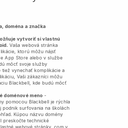
ia, doména a značka
žňuje vytvoriť si vlastnú
oid.
Vaša webová stránka
ikácie, ktorú môžu nájsť
e App Store alebo v službe
udú môcť svoje služby
 tiež vynechať komplikácie a
ikáciu, Vaši zákazníci môžu
áciu Blackbell, kde budú môcť
tné doménové meno
-
ény pomocou Blackbell je rýchla
j podnik surfovania na školách
pohľad. Kúpou názvu domény
l preskočte technické
 vlastné webové stránky .com v