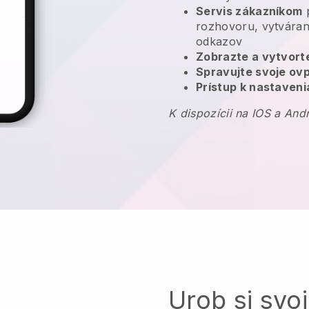
Servis zákazníkom
p
rozhovoru, vytváran
odkazov
Zobrazte a vytvort
Spravujte svoje ov
Prístup k nastaveni
K dispozícii na IOS a And
Urob si svoj