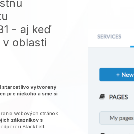
astnú
ku
 - aj keď
v oblasti
 starostlivo vytvorený
len pre niekoho a sme si
vorenie webových stránok
jich zákazníkov s
podporou Blackbell.