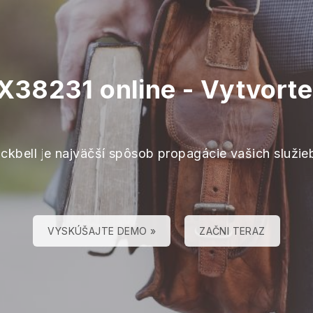
38231 online - Vytvorte
ackbell je najväčší spôsob propagácie vašich služie
VYSKÚŠAJTE DEMO »
ZAČNI TERAZ