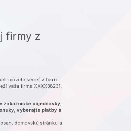
j firmy z
ell môžete sedieť v baru
 beží vaša firma XXXX38231,
te zákaznícke objednávky,
onuky, vyberajte platby a
bsah, domovskú stránku a