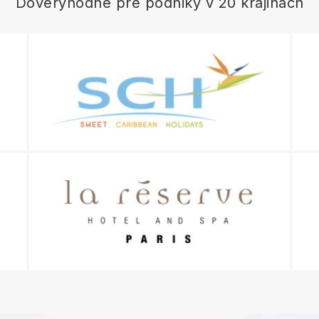
Dôveryhodné pre podniky v 20 krajinách