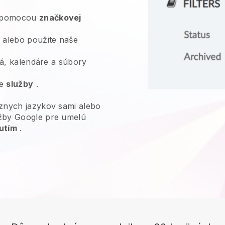
pomocou
značkovej
alebo použite naše
deá, kalendáre a súbory
je
služby
.
znych jazykov sami alebo
žby Google pre umelú
utím
.