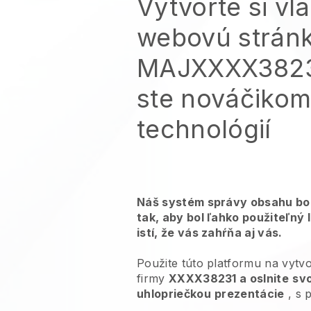
Vytvorte si vl
webovú strán
MAJXXXX38231
ste nováčikom 
technológií
Náš systém správy obsahu bol
tak, aby bol ľahko použiteľný 
istí, že vás zahŕňa aj vás.
Použite túto platformu na vyt
firmy
XXXX38231 a oslnite
svo
uhlopriečkou
prezentácie
, s 