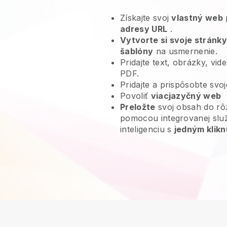
Získajte svoj
vlastný web
adresy URL
.
Vytvorte si svoje stránky
šablóny
na usmernenie.
Pridajte text, obrázky, vi
PDF.
Pridajte a prispôsobte svo
Povoliť
viacjazyčný web
Preložte
svoj obsah do rô
pomocou integrovanej slu
inteligenciu s
jedným klikn