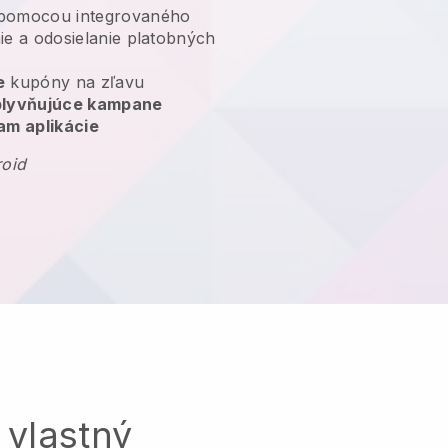
omocou integrovaného
ie a odosielanie platobných
e
kupóny na zľavu
plyvňujúce kampane
am aplikácie
roid
 vlastný