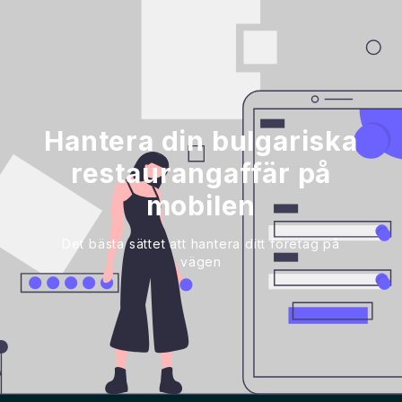
Hantera din bulgariska
restaurangaffär på
mobilen
Det bästa sättet att hantera ditt företag på
vägen