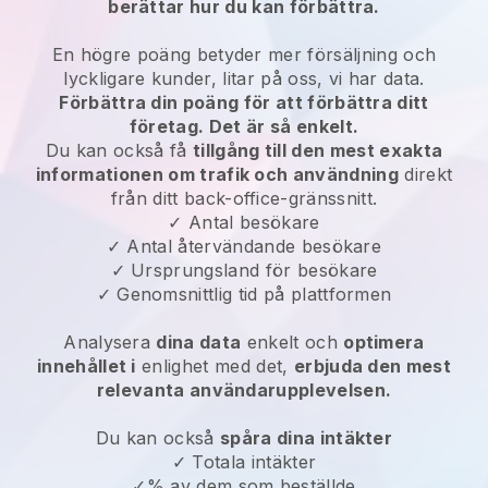
berättar hur du kan förbättra.
En högre poäng betyder mer försäljning och
lyckligare kunder, litar på oss, vi har data.
Förbättra din poäng för att förbättra ditt
företag. Det är så enkelt.
Du kan också få
tillgång till den mest exakta
informationen om trafik och användning
direkt
från ditt back-office-gränssnitt.
✓ Antal besökare
✓ Antal återvändande besökare
✓ Ursprungsland för besökare
✓ Genomsnittlig tid på plattformen
Analysera
dina data
enkelt och
optimera
innehållet i
enlighet med det,
erbjuda den mest
relevanta användarupplevelsen.
Du kan också
spåra dina intäkter
✓ Totala intäkter
✓% av dem som beställde