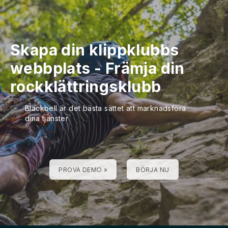
Skapa din klippklubbs
webbplats
-
Främja din
rockklättringsklubb
Blackbell är det bästa sättet att marknadsföra
dina tjänster
PROVA DEMO »
BÖRJA NU