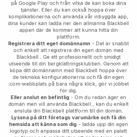
på Google Play och från vilka de kan boka dina
tjänster. Eller du kan också hoppa över
komplikationerna och använda vår inbyggda app,
dina kunder kan ladda ner den allmänna
Blackbell
appen där de kommer att kunna hitta din
plattform.
Registrera ditt eget domännamn
- Det är snabbt
och enkelt att registrera din egen domän med
Blackbell
.
Ge ett professionellt och smidigt
utseende till din bergklättringsklubben.
Genom att
köpa ditt domännamn med Blackbell hoppa över
de tekniska konfigurationerna och få din egen
.com-webbplats på bara några klick, gör vi jobbet
för dig.
Eller anslut en befintlig
- Om du redan äger en
domän men vill använda
Blackbell
, kan du enkelt
ansluta din
Blackbell
plattform till din domän.
Lyssna på ditt företags varumärke och få din
hemsida att känna som dig
- ladda upp din egen
logotyp och anpassa ditt utseende med en palett