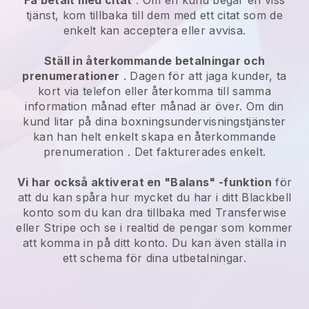
Få betalt med citat
. Om en kund begär en viss
tjänst, kom tillbaka till dem med ett citat som de
enkelt kan acceptera eller avvisa.
Ställ in återkommande betalningar och
prenumerationer
. Dagen för att jaga kunder, ta
kort via telefon eller återkomma till samma
information månad efter månad är över.
Om din
kund litar på dina boxningsundervisningstjänster
kan han helt enkelt skapa en återkommande
prenumeration
. Det fakturerades enkelt.
Vi har också aktiverat en "Balans" -funktion
för
att du kan spåra hur mycket du har i ditt
Blackbell
konto som du kan dra tillbaka med Transferwise
eller Stripe och se i realtid de pengar som kommer
att komma in på ditt konto. Du kan även ställa in
ett schema för dina utbetalningar.