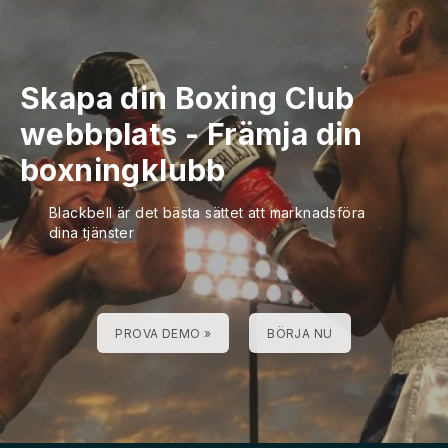
Skapa din Boxing Club
webbplats
-
Främja din
boxningklubb
Blackbell är det bästa sättet att marknadsföra
dina tjänster
PROVA DEMO »
BÖRJA NU