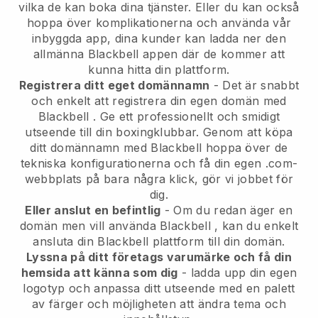
vilka de kan boka dina tjänster. Eller du kan också
hoppa över komplikationerna och använda vår
inbyggda app, dina kunder kan ladda ner den
allmänna
Blackbell
appen där de kommer att
kunna hitta din plattform.
Registrera ditt eget domännamn
- Det är snabbt
och enkelt att registrera din egen domän med
Blackbell
.
Ge ett professionellt och smidigt
utseende till din boxingklubbar.
Genom att köpa
ditt domännamn med Blackbell hoppa över de
tekniska konfigurationerna och få din egen .com-
webbplats på bara några klick, gör vi jobbet för
dig.
Eller anslut en befintlig
- Om du redan äger en
domän men vill använda
Blackbell
, kan du enkelt
ansluta din
Blackbell
plattform till din domän.
Lyssna på ditt företags varumärke och få din
hemsida att känna som dig
- ladda upp din egen
logotyp och anpassa ditt utseende med en palett
av färger och möjligheten att ändra tema och