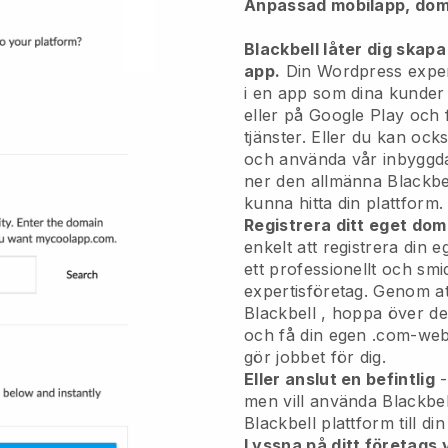
Anpassad mobilapp, dom
Blackbell låter dig skapa
app.
Din Wordpress exper
i en app
som dina kunder 
eller på Google Play och 
tjänster. Eller du kan oc
och använda vår inbyggda
ner den allmänna
Blackbe
kunna hitta din plattform.
Registrera ditt eget d
enkelt att registrera di
ett professionellt och smi
expertisföretag.
Genom at
Blackbell
, hoppa över de
och få din egen .com-webb
gör jobbet för dig.
Eller anslut en befintlig
-
men vill använda
Blackbel
Blackbell
plattform till di
Lyssna på ditt företags