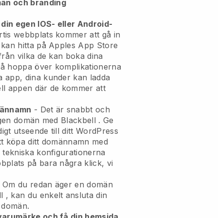
än och branding
 din egen IOS- eller Android-
tis webbplats kommer att gå in
kan hitta på Apples App Store
från vilka de kan boka dina
kså hoppa över komplikationerna
 app, dina kunder kan ladda
ll
appen där de kommer att
omännamn
- Det är snabbt och
n egen domän med
Blackbell
.
Ge
digt utseende till ditt WordPress
t köpa ditt domännamn med
 tekniska konfigurationerna
plats på bara några klick, vi
 Om du redan äger en domän
l
, kan du enkelt ansluta din
n domän.
 varumärke och få din hemsida