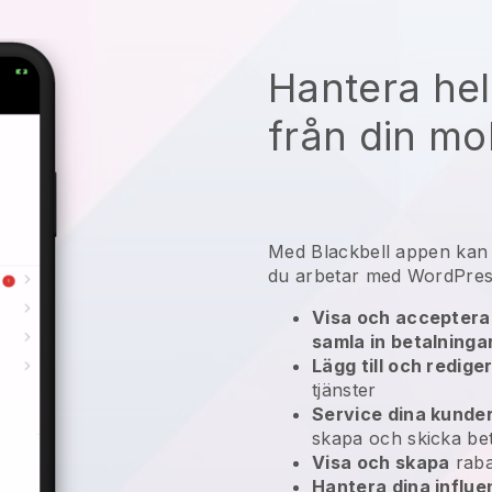
Hantera hel
från din mo
Med
Blackbell
appen ka
du arbetar med WordPres
Visa och acceptera 
samla in betalninga
Lägg till och redige
tjänster
Service dina kunde
skapa och skicka bet
Visa och skapa
raba
Hantera dina influ