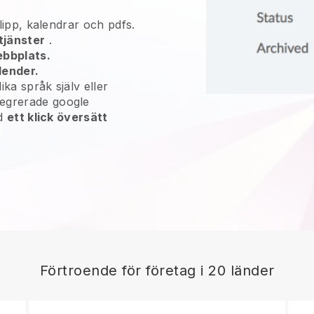
oklipp, kalendrar och pdfs.
tjänster
.
ebbplats.
lender.
olika språk själv eller
tegrerade google
ed
ett klick översätt
Förtroende för företag i 20 länder