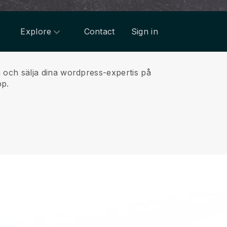
Explore
Contact
Sign in
och sälja dina wordpress-expertis på
pp.