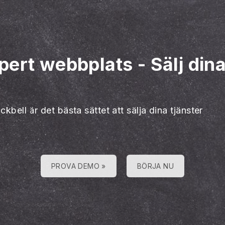
pert webbplats
-
Sälj din
ckbell är det bästa sättet att sälja dina tjänster
PROVA DEMO »
BÖRJA NU