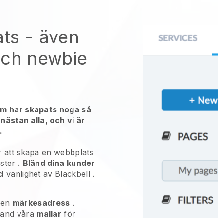
ats
- även
ech newbie
em har skapats noga så
 nästan alla, och vi är
.
 att skapa en webbplats
ster
.
Bländ dina kunder
d
vänlighet av
Blackbell
.
 en
märkesadress
.
vänd våra
mallar
för