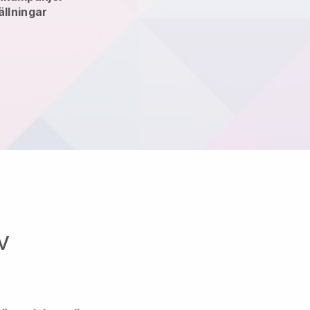
llningar
v