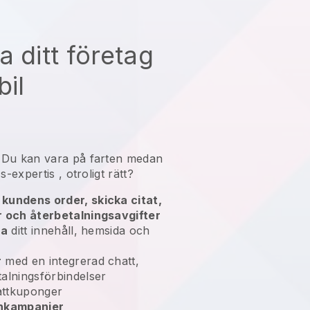
a ditt företag
bil
n
Du kan vara på farten medan
s-expertis
, otroligt rätt?
kundens order, skicka citat,
r och återbetalningsavgifter
ra
ditt innehåll, hemsida och
r
med en integrerad chatt,
alningsförbindelser
ttkuponger
enkampanjer