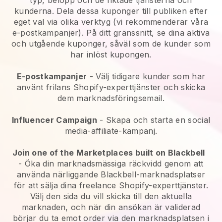
typ, belopp och de riktade tjänsterna och
kunderna. Dela dessa kuponger till publiken efter
eget val via olika verktyg (vi rekommenderar våra
e-postkampanjer). På ditt gränssnitt, se dina aktiva
och utgående kuponger, såväl som de kunder som
har inlöst kupongen.
E-postkampanjer
-
Välj tidigare kunder som har
använt frilans Shopify-experttjänster och skicka
dem marknadsföringsemail.
Influencer Campaign
- Skapa och starta en social
media-affiliate-kampanj.
Join one of the Marketplaces built on Blackbell
-
Öka din marknadsmässiga räckvidd genom att
använda närliggande Blackbell-marknadsplatser
för att sälja dina freelance Shopify-experttjänster.
Välj den sida du vill skicka till den aktuella
marknaden, och när din ansökan är validerad
börjar du ta emot order via den marknadsplatsen i