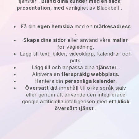
tjänster
.
Bländ dina kunder med en slick
presentation, med
vänlighet av
Blackbell
.
Få din
egen hemsida
med en
märkesadress
.
Skapa dina sidor
eller använd våra
mallar
för vägledning.
Lägg till text, bilder, videoklipp, kalendrar och
pdfs.
Lägg till och anpassa dina
tjänster
.
Aktivera en
flerspråkig webbplats.
Hantera din
personliga kalender.
Översätt
ditt innehåll till olika språk själv
eller genom att använda den integrerade
google artificiella intelligensen med
ett klick
översätt tjänst
.