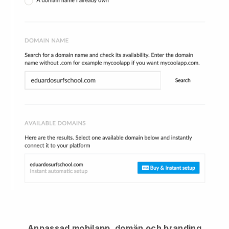
Anpassad mobilapp, domän och branding