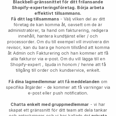
Blackbell-gränssnittet för ditt frilansande
Shopify-experteringsföretag.
Börja arbeta
effektivt tillsammans.
Få ditt lag tillsammans
- Välj vilken del av ditt
företag de kan komma åt, oavsett om de är
administratörer, ta hand om fakturering, redigera
innehåll, hantera kundtjänst eller / och
processorder. Om du till exempel vill involvera din
revisor, kan du bara ge honom tillstånd att komma
åt Admin och Fakturering och han kommer att få
alla fakturor via e-post.
Om du vill lägga till en
Shopify-expert
, bjuda in honom / henne att få
tillgång till order och kundservice, enkelt.
Få dina lagmedlemmar att få meddelanden
om
specifika åtgärder - de kommer att få varningar via
e-post eller push notification.
Chatta enkelt med gruppmedlemmar
- vi har
skapat ett gränssnitt för ditt team att dela tankar
och anteckningar och vi har kallade det
privata