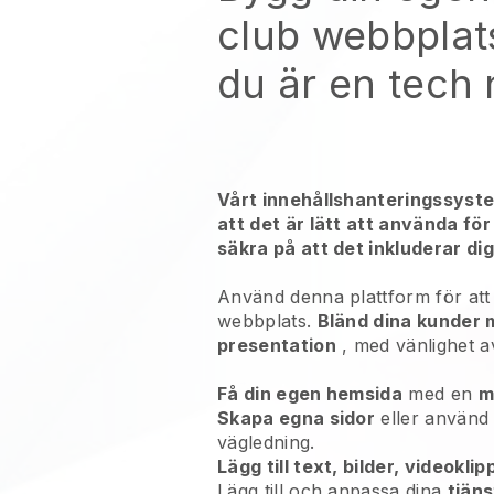
club webbplat
du är en tech
Vårt innehållshanteringssyst
att det är lätt att använda för
säkra på att det inkluderar dig
Använd denna plattform för att
webbplats.
Bländ dina kunder 
presentation
, med vänlighet 
Få din egen hemsida
med en
m
Skapa egna sidor
eller använd
vägledning.
Lägg till text, bilder, videokli
Lägg till och anpassa dina
tjäns