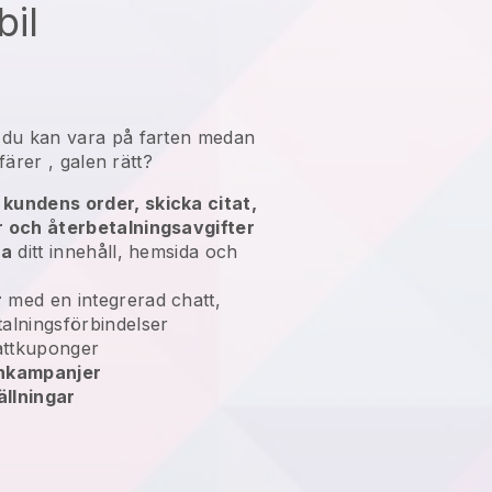
bil
n
du kan vara på farten medan
färer
, galen rätt?
kundens order, skicka citat,
r och återbetalningsavgifter
ra
ditt innehåll, hemsida och
r
med en integrerad chatt,
alningsförbindelser
ttkuponger
enkampanjer
llningar