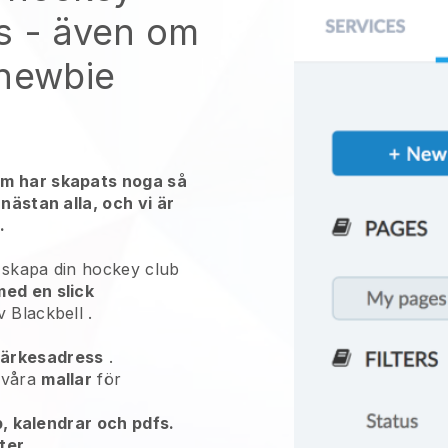
s
- även om
 newbie
em har skapats noga så
 nästan alla, och vi är
.
 skapa din hockey club
med en slick
av
Blackbell
.
ärkesadress
.
 våra
mallar
för
pp, kalendrar och pdfs.
ter
.