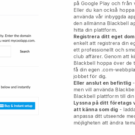
på Google Play och från v
Eller du kan också hoppa
använda vår inbyggda app
den allmänna
Blackbell
ap
hitta din plattform.
Registrera ditt eget d
enkelt att registrera di
ett professionellt och smid
club affärer.
Genom att k
Blackbell hoppa över de 
få din egen .com-webbplat
jobbet för dig.
Eller anslut en befintlig
-
men vill använda
Blackbel
Blackbell
plattform till di
Lyssna på ditt företags
att känna som dig
- ladd
anpassa ditt utseende med
möjligheten att ändra tem