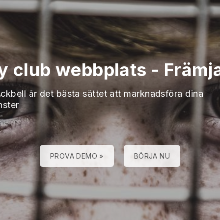
y club webbplats
-
Främja
ckbell är det bästa sättet att marknadsföra dina
nster
PROVA DEMO »
BÖRJA NU