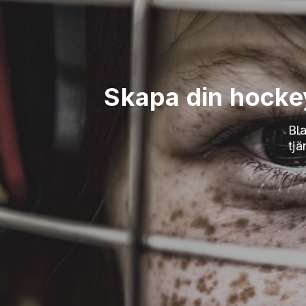
Skapa din hocke
Bla
tjä