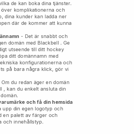
ilka de kan boka dina tjänster.
 över komplikationerna och
, dina kunder kan ladda ner
pen där de kommer att kunna
omännamn
- Det är snabbt och
n egen domän med
Blackbell
.
Ge
igt utseende till ditt hockey
öpa ditt domännamn med
tekniska konfigurationerna och
s på bara några klick, gör vi
 Om du redan äger en domän
l
, kan du enkelt ansluta din
n domän.
 varumärke och få din hemsida
a upp din egen logotyp och
 en palett av färger och
a och innehållstyp.