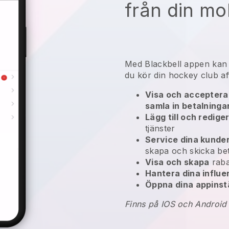
från din mo
Med
Blackbell
appen ka
du kör din hockey club af
Visa och acceptera 
samla in betalninga
Lägg till och redige
tjänster
Service dina kunde
skapa och skicka bet
Visa och skapa
raba
Hantera dina influ
Öppna dina appinstä
Finns på IOS och Android