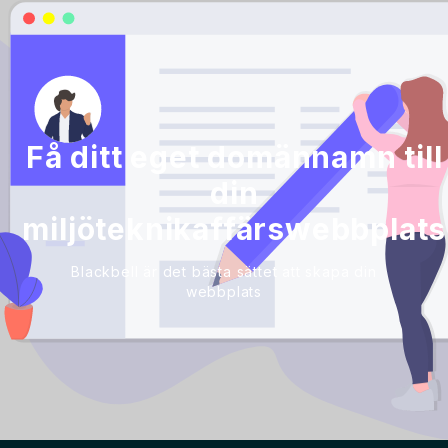
Få ditt eget domännamn till
din
miljöteknikaffärswebbplats
Blackbell är det bästa sättet att skapa din
webbplats