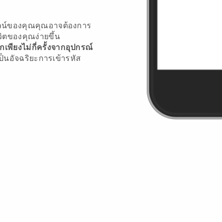
ลน์ของคุณคุณอาจต้องการ
วิตของคุณง่ายขึ้น
ียงไม่กี่ครั้งจากอุปกรณ์
ป็นอัจฉริยะการเข้ารหัส