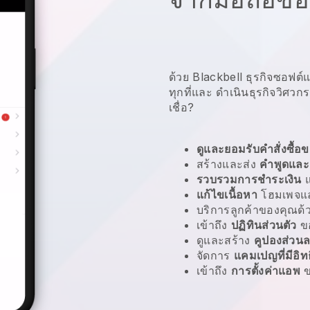
ด้วย Blackbell ธุรกิจซอฟต์
ทุกที่และ
ดำเนินธุรกิจวิศว
เชื่อ?
ดูและยอมรับคำสั่งซื้อข
สร้างและส่ง
คำพูดและ
รวบรวมการชำระเงิน
แก้ไขเนื้อหา
โฮมเพจแล
บริการลูกค้าของคุณด
เข้าถึง
ปฏิทินส่วนตัว
ข
ดูและสร้าง
คูปองส่วน
จัดการ
แคมเปญที่มีอิท
เข้าถึง
การตั้งค่าแอพ
ข