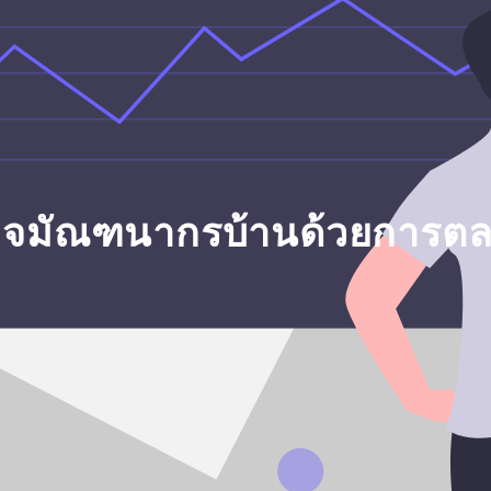
ุรกิจมัณฑนากรบ้านด้วยการต