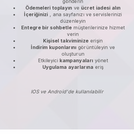
gönderin
Ödemeleri toplayın
ve
ücret iadesi alın
İçeriğinizi
, ana sayfanızı ve servislerinizi
düzenleyin
Entegre bir sohbetle
müşterilerinize hizmet
verin
Kişisel takviminize
erişin
İndirim kuponlarını
görüntüleyin ve
oluşturun
Etkileyici
kampanyaları
yönet
Uygulama ayarlarına
eriş
IOS ve Android'de kullanılabilir