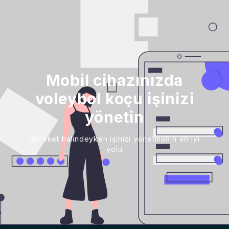
Mobil cihazınızda
voleybol koçu işinizi
yönetin
Hareket halindeyken işinizi yönetmenin en iyi
yolu