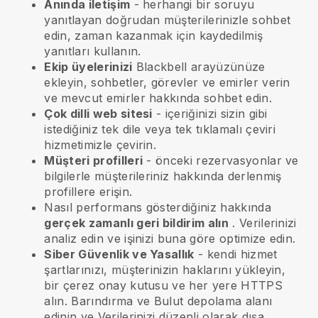
Anında iletişim
- herhangi bir soruyu
yanıtlayan doğrudan müşterilerinizle sohbet
edin, zaman kazanmak için kaydedilmiş
yanıtları kullanın.
Ekip üyelerinizi
Blackbell
arayüzünüze
ekleyin, sohbetler, görevler ve emirler verin
ve mevcut emirler hakkında sohbet edin.
Çok dilli web sitesi
- içeriğinizi sizin gibi
istediğiniz tek dile veya tek tıklamalı çeviri
hizmetimizle çevirin.
Müşteri profilleri
- önceki rezervasyonlar ve
bilgilerle müşterileriniz hakkında derlenmiş
profillere erişin.
Nasıl performans gösterdiğiniz hakkında
gerçek zamanlı geri bildirim alın
. Verilerinizi
analiz edin ve işinizi buna göre optimize edin.
Siber Güvenlik ve Yasallık
- kendi hizmet
şartlarınızı, müşterinizin haklarını yükleyin,
bir çerez onay kutusu ve her yere HTTPS
alın. Barındırma ve Bulut depolama alanı
edinin ve Verilerinizi düzenli olarak dışa