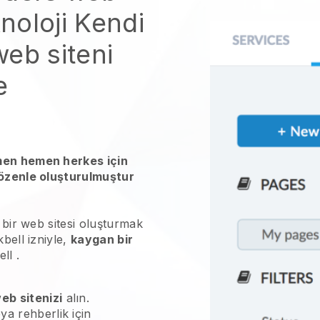
noloji
Kendi
eb siteni
e
men hemen herkes için
 özenle oluşturulmuştur
 bir web sitesi oluşturmak
kbell
izniyle,
kaygan bir
ell
.
eb sitenizi
alın.
ya rehberlik için