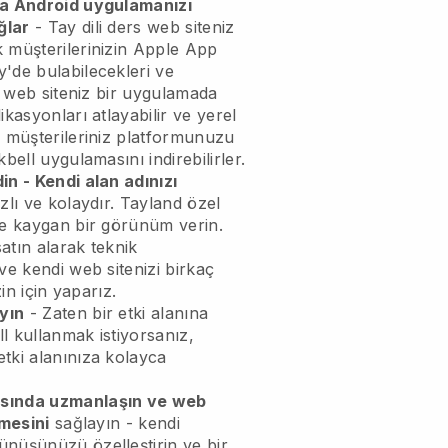
ya Android uygulamanızı
ğlar
-
Tay dili ders web siteniz
k
müşterilerinizin Apple App
'de bulabilecekleri ve
s web siteniz bir uygulamada
kasyonları atlayabilir ve yerel
, müşterileriniz platformunuzu
kbell
uygulamasını indirebilirler.
in - Kendi alan adınızı
zlı ve kolaydır.
Tayland özel
ve kaygan bir görünüm verin.
satın alarak teknik
ve kendi web sitenizi birkaç
zin için yaparız.
yın
- Zaten bir etki alanına
l kullanmak istiyorsanız,
tki alanınıza kolayca
asında uzmanlaşın ve web
tmesini
sağlayın - kendi
nüşünüzü özelleştirin ve bir