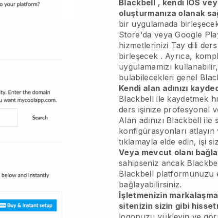
Blackbell
, kendi IOS ve
oluşturmanıza olanak sa
bir uygulamada birleşece
Store'da veya Google Play
hizmetlerinizi
Tay dili der
birleşecek
. Ayrıca, kompli
uygulamamızı kullanabilir
bulabilecekleri genel
Blac
Kendi alan adınızı kayded
Blackbell ile kaydetmek hı
ders işinize profesyonel 
Alan adınızı Blackbell ile 
konfigürasyonları atlayın 
tıklamayla elde edin, işi si
Veya mevcut olanı bağla
sahipseniz ancak Blackbel
Blackbell platformunuzu e
bağlayabilirsiniz.
İşletmenizin markalaşm
sitenizin sizin gibi hisse
logonuzu yükleyin ve görü