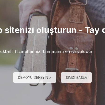
 sitenizi oluşturun
-
Tay d
ckbell, hizmetlerinizi tanıtmanın en iyi yoludur
DEMOYU DENEYIN »
ŞIMDI BAŞLA