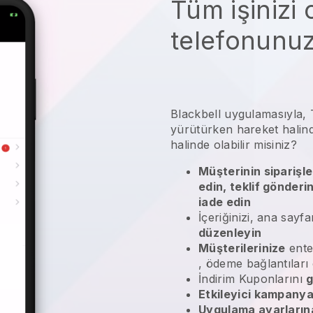
Tüm işinizi
telefonunu
Blackbell
uygulamasıyla,
yürütürken hareket halinde
halinde olabilir misiniz?
Müşterinin siparişle
edin, teklif gönderi
iade edin
İçeriğinizi, ana sayfa
düzenleyin
Müşterilerinize
ente
, ödeme bağlantıları
İndirim Kuponlarını
g
Etkileyici kampanya
Uygulama ayarlarına