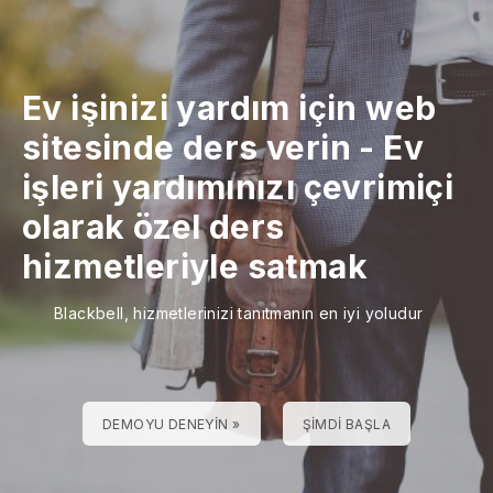
Ev işinizi yardım için web
sitesinde ders verin
-
Ev
işleri yardımınızı çevrimiçi
olarak özel ders
hizmetleriyle satmak
Blackbell, hizmetlerinizi tanıtmanın en iyi yoludur
DEMOYU DENEYIN »
ŞIMDI BAŞLA