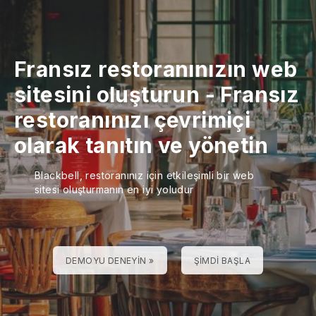
Fransız restoranınızın web
sitesini oluşturun
-
Fransız
restoranınızı çevrimiçi
olarak tanıtın ve yönetin
Blackbell, restoranınız için etkileşimli bir web
sitesi oluşturmanın en iyi yoludur
DEMOYU DENEYIN »
ŞIMDI BAŞLA