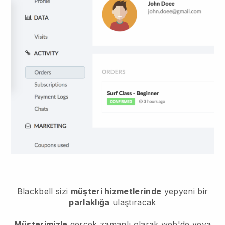
Blackbell
sizi
müşteri hizmetlerinde
yepyeni bir
parlaklığa
ulaştıracak
Müşterimizle
gerçek zamanlı olarak web'de veya