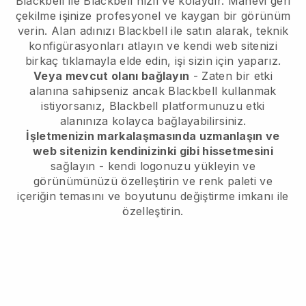
Blackbell
ile
Blackbell
hızlı ve kolaydır.
Manevi geri
çekilme işinize profesyonel ve kaygan bir görünüm
verin.
Alan adınızı
Blackbell
ile satın alarak, teknik
konfigürasyonları atlayın ve kendi web sitenizi
birkaç tıklamayla elde edin, işi sizin için yaparız.
Veya mevcut olanı bağlayın
- Zaten bir etki
alanına sahipseniz ancak
Blackbell
kullanmak
istiyorsanız,
Blackbell
platformunuzu etki
alanınıza kolayca bağlayabilirsiniz.
İşletmenizin markalaşmasında uzmanlaşın ve
web sitenizin kendinizinki gibi hissetmesini
sağlayın - kendi logonuzu yükleyin ve
görünümünüzü özelleştirin ve renk paleti ve
içeriğin temasını ve boyutunu değiştirme imkanı ile
özelleştirin.