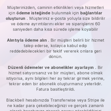
Müşterinizden,
caminin etkinlikleri veya hizmetleri
için
ödeme isteğinde
bulunmak için
bağlantılar
oluşturun
. Müşteriniz e-posta yoluyla size bildirilir
ve ödeme ayrıntılarını ekler ve siparişlerini 60
saniyeden daha kısa sürede işleme koyabilir
Alıntıyla ödeme alın
. Bir müşteri belirli bir hizmet
talep ederse, kolayca kabul edip
reddedebilecekleri bir teklif vererek onlara geri
dönün.
Düzenli ödemeler ve abonelikler ayarlayın
. Bir
hizmet satıyorsanız ve bir müşteri, abone olmak
istiyorsa, aynı bilgileri her ay tekrar girmek yerine,
tekrar eden bir abonelik oluşturmanız yeterlidir.
Fatura basitleştirildi.
Blackbell
hesabınızda Transferwise veya Stripe ile
ne kadar para çekebileceğinizi ve gerçek zamanlı
olarak hesabınıza girecek parayı görebildiğinizi