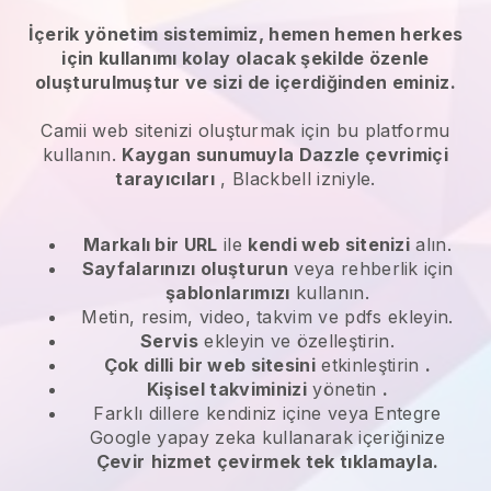
İçerik yönetim sistemimiz, hemen hemen herkes
için kullanımı kolay olacak şekilde özenle
oluşturulmuştur ve sizi de içerdiğinden eminiz.
Camii web sitenizi oluşturmak için bu platformu
kullanın.
Kaygan sunumuyla Dazzle çevrimiçi
tarayıcıları
,
Blackbell
izniyle.
Markalı bir URL
ile
kendi web sitenizi
alın.
Sayfalarınızı oluşturun
veya rehberlik için
şablonlarımızı
kullanın.
Metin, resim, video, takvim ve pdfs ekleyin.
Servis
ekleyin ve özelleştirin.
Çok dilli bir web sitesini
etkinleştirin
.
Kişisel takviminizi
yönetin
.
Farklı dillere kendiniz içine veya Entegre
Google yapay zeka kullanarak içeriğinize
Çevir
hizmet çevirmek tek tıklamayla.