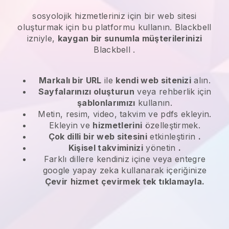
sosyolojik hizmetleriniz
için bir web sitesi
oluşturmak için bu platformu kullanın.
Blackbell
izniyle,
kaygan bir sunumla müşterilerinizi
Blackbell
.
Markalı bir URL
ile
kendi web sitenizi
alın.
Sayfalarınızı oluşturun
veya rehberlik için
şablonlarımızı
kullanın.
Metin, resim, video, takvim ve pdfs ekleyin.
Ekleyin ve
hizmetlerini
özelleştirmek.
Çok dilli bir web sitesini
etkinleştirin
.
Kişisel takviminizi
yönetin
.
Farklı dillere kendiniz içine veya entegre
google yapay zeka kullanarak içeriğinize
Çevir
hizmet çevirmek tek tıklamayla.