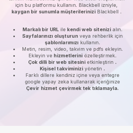
için bu platformu kullanın.
Blackbell
izniyle,
kaygan bir sunumla müşterilerinizi
Blackbell
.
Markalı bir URL
ile
kendi web sitenizi
alın.
Sayfalarınızı oluşturun
veya rehberlik için
şablonlarımızı
kullanın.
Metin, resim, video, takvim ve pdfs ekleyin.
Ekleyin ve
hizmetlerini
özelleştirmek.
Çok dilli bir web sitesini
etkinleştirin
.
Kişisel takviminizi
yönetin
.
Farklı dillere kendiniz içine veya entegre
google yapay zeka kullanarak içeriğinize
Çevir
hizmet çevirmek tek tıklamayla.