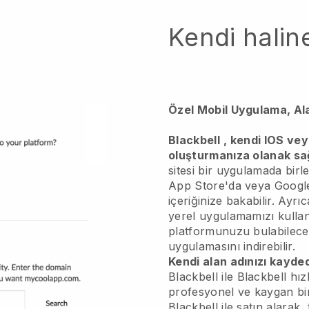
Kendi haline
Özel Mobil Uygulama, Al
Blackbell
, kendi IOS ve
oluşturmanıza olanak sağ
sitesi bir uygulamada birle
App Store'da veya Google
içeriğinize bakabilir. Ayrı
yerel uygulamamızı kullana
platformunuzu bulabilecek
uygulamasını indirebilir.
Kendi alan adınızı kayded
Blackbell
ile
Blackbell
hızl
profesyonel ve kaygan bi
Blackbell
ile satın alarak,