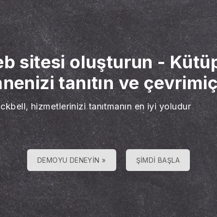
b sitesi oluşturun
-
Kütüp
enizi tanıtın ve çevrimiç
ckbell, hizmetlerinizi tanıtmanın en iyi yoludur
DEMOYU DENEYIN »
ŞIMDI BAŞLA