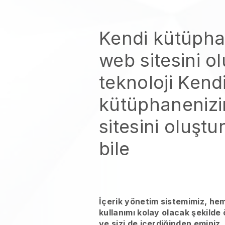
Kendi kütüpha
web sitesini o
teknoloji
Kend
kütüphaneniz
sitesini oluştu
bile
İçerik yönetim sistemimiz, he
kullanımı kolay olacak şekilde
ve sizi de içerdiğinden eminiz.