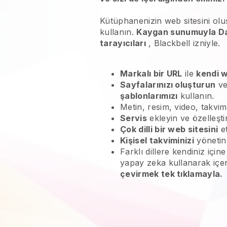
Kütüphanenizin web sitesini olu
kullanın.
Kaygan sunumuyla Da
tarayıcıları
,
Blackbell
izniyle.
Markalı bir URL
ile
kendi w
Sayfalarınızı oluşturun
ve
şablonlarımızı
kullanın.
Metin, resim, video, takvim
Servis
ekleyin ve özelleştir
Çok dilli bir web sitesini
et
Kişisel takviminizi
yöneti
Farklı dillere kendiniz içi
yapay zeka kullanarak içe
çevirmek tek tıklamayla.