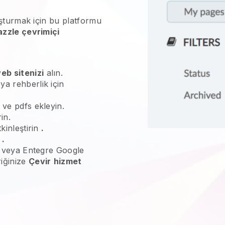
şturmak için bu platformu
zzle çevrimiçi
eb sitenizi
alın.
ya rehberlik için
 ve pdfs ekleyin.
in.
kinleştirin
.
n
.
ne veya Entegre Google
riğinize
Çevir
hizmet