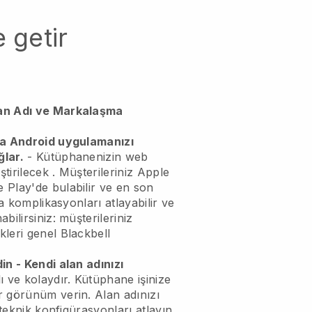
 getir
an Adı ve Markalaşma
ya Android uygulamanızı
lar.
-
Kütüphanenizin web
ştirilecek
. Müşterileriniz Apple
 Play'de bulabilir ve en son
ca komplikasyonları atlayabilir ve
bilirsiniz: müşterileriniz
leri genel Blackbell
in - Kendi alan adınızı
ı ve kolaydır.
Kütüphane işinize
r görünüm verin.
Alan adınızı
 teknik konfigürasyonları atlayın