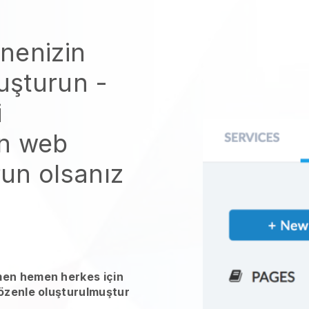
nenizin
luşturun
-
i
in web
run
olsanız
men hemen herkes için
 özenle oluşturulmuştur