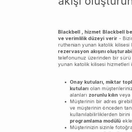
akışı oluşturu
Blackbell
, hizmet
Blackbell
be
ve verimlilik düzeyi verir
- Bizi
ruthenian yunan katolik kilisesi 
rezervasyon akışını oluşturab
telefonunuz üzerinden bir sür
yunan katolik kilisesi hizmetleri 
Onay kutuları, miktar topl
kutuları
olan müşterilerini
alanları
zorunlu kılın
veya 
Müşterinin bir adres girebi
ve müşterinin önceden ta
kullanılabilirliklerden birin
programlama modülü
ekle
Müşterinizin sizinle fotoğ