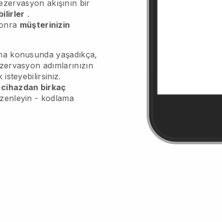
ezervasyon akışının bir
ilirler
.
sonra
müşterinizin
atma konusunda yaşadıkça,
ezervasyon adımlarınızın
 isteyebilirsiniz.
 cihazdan birkaç
üzenleyin - kodlama