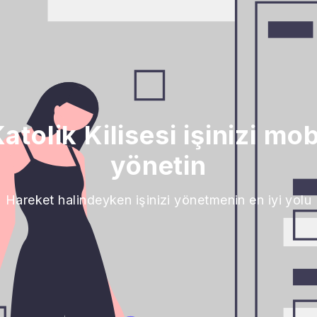
tolik Kilisesi işinizi mob
yönetin
Hareket halindeyken işinizi yönetmenin en iyi yolu