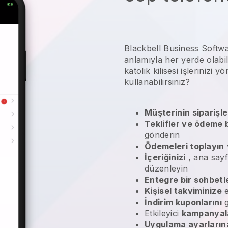
Blackbell Business Softwa
anlamıyla her yerde olabil
katolik kilisesi işlerinizi yö
kullanabilirsiniz?
Müşterinin siparişle
Teklifler ve ödeme b
gönderin
Ödemeleri toplayın
İçeriğinizi
, ana sayfa
düzenleyin
Entegre bir sohbetl
Kişisel takviminize
e
İndirim kuponlarını
g
Etkileyici
kampanyal
Uygulama ayarların