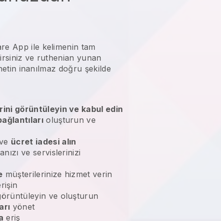
re App ile kelimenin tam
irsiniz ve
ruthenian yunan
netin
inanılmaz doğru şekilde
rini görüntüleyin ve kabul edin
ağlantıları
oluşturun ve
ve
ücret iadesi alın
nızı ve servislerinizi
e
müşterilerinize hizmet verin
rişin
örüntüleyin ve oluşturun
arı
yönet
a
eriş