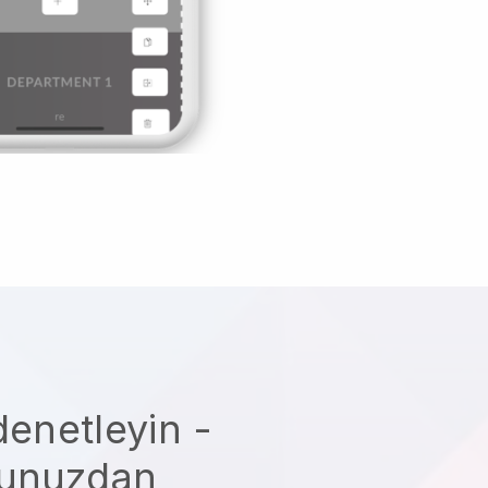
denetleyin -
nunuzdan