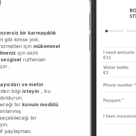
n
nzersiz bir karmaşıklık
m gibi kimse yok.
hizmetleri için
mükemmel
ilmeniz
için akıllı
ü
sezgisel
ruthenian
için
.
ayıcıları ve metin
zden bilgi
isteyin
, bu
doldurun.
leceği bir
konum modülü
nımlanmış
i seçebileceği bir
yin.
raf paylaşması