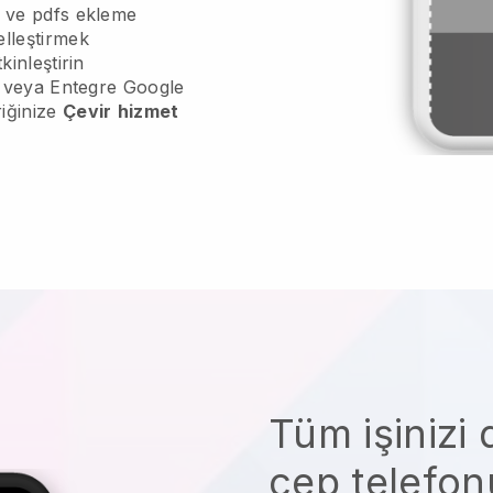
m ve pdfs ekleme
lleştirmek
kinleştirin
ne veya Entegre Google
riğinize
Çevir
hizmet
Tüm işinizi 
cep telefo