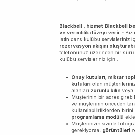
Blackbell
, hizmet
Blackbell
be
ve verimlilik düzeyi verir
- Bizi
latin dans kulübü servisleriniz iç
rezervasyon akışını oluşturab
telefonunuz üzerinden bir sür
kulübü servisleriniz için
.
Onay kutuları, miktar topl
kutuları
olan müşterilerini
alanları
zorunlu kılın
veya 
Müşterinin bir adres girebi
ve müşterinin önceden ta
kullanılabilirliklerden birin
programlama modülü
ekle
Müşterinizin sizinle fotoğ
gerekiyorsa,
görüntüleri
r