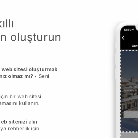
llı
n oluşturun
ir web sitesi oluşturmak
ınız olmaz mı?
-
Seni
çin bir web sitesi
amasını kullanın.
eb sitenizi
alın
ya rehberlik için