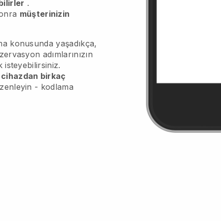
ilirler
.
sonra
müşterinizin
atma konusunda yaşadıkça,
ezervasyon adımlarınızın
 isteyebilirsiniz.
 cihazdan birkaç
üzenleyin - kodlama