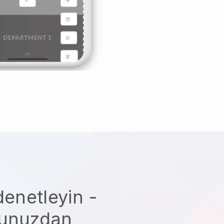
denetleyin -
nunuzdan