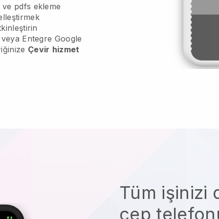
m ve pdfs ekleme
lleştirmek
kinleştirin
ne veya Entegre Google
riğinize
Çevir
hizmet
Tüm işinizi 
cep telefo