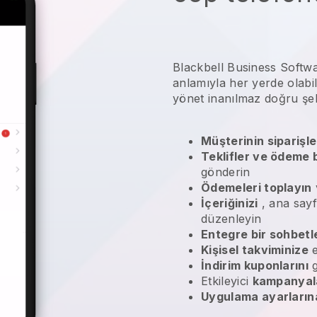
Blackbell Business Softwa
anlamıyla her yerde olabil
yönet
inanılmaz doğru şeki
Müşterinin siparişle
Teklifler ve ödeme b
gönderin
Ödemeleri toplayın
İçeriğinizi
, ana sayfa
düzenleyin
Entegre bir sohbetl
Kişisel takviminize
e
İndirim kuponlarını
g
Etkileyici
kampanyal
Uygulama ayarların