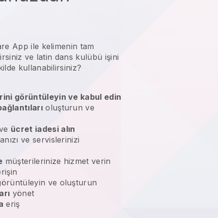
re App ile kelimenin tam
irsiniz ve
latin dans kulübü işini
lde kullanabilirsiniz?
rini görüntüleyin ve kabul edin
ağlantıları
oluşturun ve
ve
ücret iadesi alın
nızı ve servislerinizi
e
müşterilerinize hizmet verin
rişin
örüntüleyin ve oluşturun
arı
yönet
a
eriş