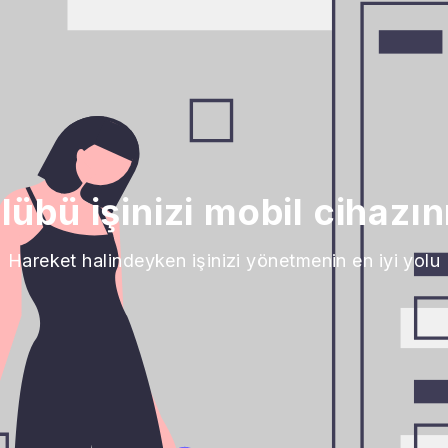
lübü işinizi mobil cihazı
Hareket halindeyken işinizi yönetmenin en iyi yolu