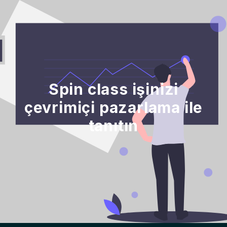
Spin class işinizi
çevrimiçi pazarlama ile
tanıtın