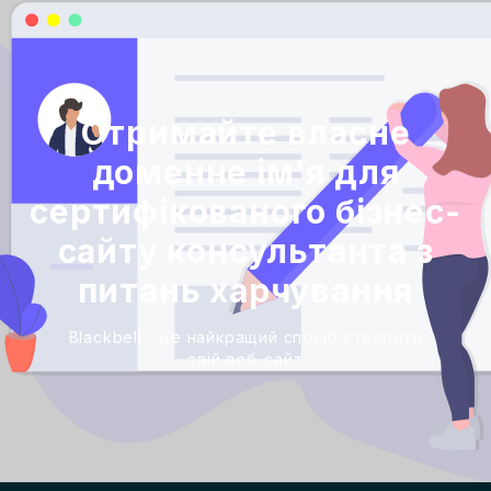
Отримайте власне
доменне ім'я для
сертифікованого бізнес-
сайту консультанта з
питань харчування
Blackbell - це найкращий спосіб створити
свій веб-сайт