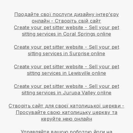
Продайте свої послуги дизайну інтер'єру
онлайн - Створіть свій сайт
Create your pet sitter website
-
Sell your pet
sitting services in Coral Springs online
Create your pet sitter website
-
Sell your pet
sitting services in Surprise online
Create your pet sitter website
-
Sell your pet
sitting services in Lewisville online
Create your pet sitter website
-
Sell your pet
sitting services in Jurupa Valley online
Створіть сайт для своєї католицької церкви
-
Просувайте свою католицьку церкву та
керуйте нею онлайн
Управляйте вашою роботою йоги на