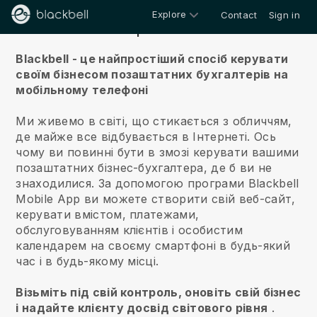
Explore
Contact
Sign in
Про нас
Blackbell - це найпростіший спосіб керувати
своїм бізнесом позаштатних бухгалтерів на
мобільному телефоні
Ми живемо в світі, що стикається з обличчям,
де майже все відбувається в Інтернеті.
Ось
чому ви повинні бути в змозі керувати вашими
позаштатних бізнес-бухгалтера, де б ви не
знаходилися.
За допомогою програми
Blackbell
Mobile App ви можете створити свій веб-сайт,
керувати вмістом, платежами,
обслуговуванням клієнтів і особистим
календарем на своєму смартфоні в будь-який
час і в будь-якому місці.
Візьміть під свій контроль, оновіть свій бізнес
і надайте клієнту досвід світового рівня
.