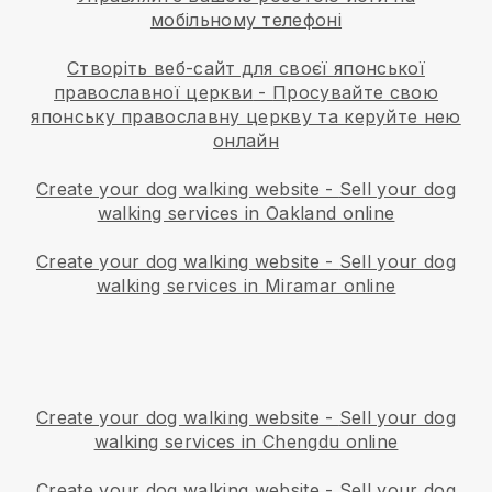
мобільному телефоні
Створіть веб-сайт для своєї японської
православної церкви
-
Просувайте свою
японську православну церкву та керуйте нею
онлайн
Create your dog walking website
-
Sell your dog
walking services in Oakland online
Create your dog walking website
-
Sell your dog
walking services in Miramar online
Create your dog walking website
-
Sell your dog
walking services in Chengdu online
Create your dog walking website
-
Sell your dog