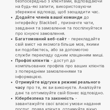
безпосередньо з клієнтами, відповідаючи
на будь-які запити, використовуючи
збережені відповіді, щоб заощадити час.
Додайте членів вашої команди
до
інтерфейсу
Blackbell
, призначте чати,
завдання та замовлення та поспілкуйтеся
про існуючі замовлення.
Багатомовний веб-сайт
- перекладайте
свій вміст на якомога більше мов, якими
ви подобаєтесь, або за допомогою
служби перекладу одним клацанням миші.
Профілі клієнтів
- доступ до
компільованих профілів про ваших клієнтів
з попередніми замовленнями та
інформацією.
Отримуйте відгуки в режимі реального
часу
про те, як ви виконуєте. Аналізуйте
дані та оптимізуйте свій бізнес відповідно.
Кібербезпека та законність
-
завантажуйте свої власні умови надання
послуг, права клієнта, отримуйте вікно