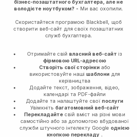
бізнес-позаштатного бухгалтера, але не
володієте ноутбуком?
-
Ми вас охопили.
Скористайтеся програмою Blackbell, щоб
створити веб-сайт для своїх позаштатних
служб бухгалтера.
Отримайте свій
власний веб-сайт
із
фірмовою URL-адресою
Створіть свої сторінки
або
використовуйте наші
шаблони
для
керівництва
Додайте текст, зображення, відео,
календарі та PDF-файли
Додайте та налаштуйте свої
послуги
Увімкніть
багатомовний веб-сайт
Перекладайте
свій вміст на різні мови
самостійно або за допомогою вбудованої
служби штучного інтелекту Google
однією
кнопкою перекладу
.