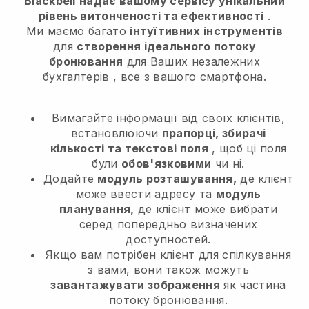
Blackbell
надає вашому сервісу унікальний
рівень витонченості та ефективності
.
Ми маємо багато
інтуїтивних інструментів
для
створення ідеального потоку
бронювання
для Ваших незалежних
бухгалтерів
, все з вашого смартфона.
Вимагайте інформації від своїх клієнтів,
встановлюючи
прапорці, збирачі
кількості та текстові поля
, щоб ці поля
були
обов'язковими
чи ні.
Додайте
модуль розташування,
де клієнт
може ввести адресу та
модуль
планування,
де клієнт може вибрати
серед попередньо визначених
доступностей.
Якщо вам потрібен клієнт для спілкування
з вами, вони також можуть
завантажувати зображення
як частина
потоку бронювання.