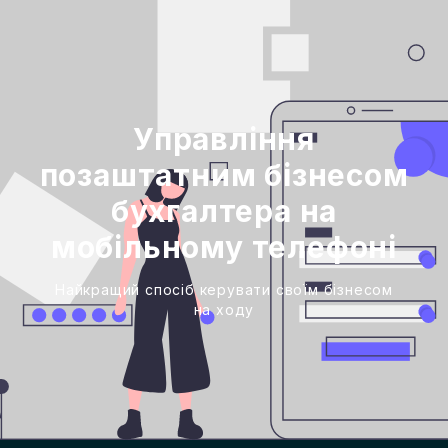
Управління
позаштатним бізнесом
бухгалтера на
мобільному телефоні
Найкращий спосіб керувати своїм бізнесом
на ходу