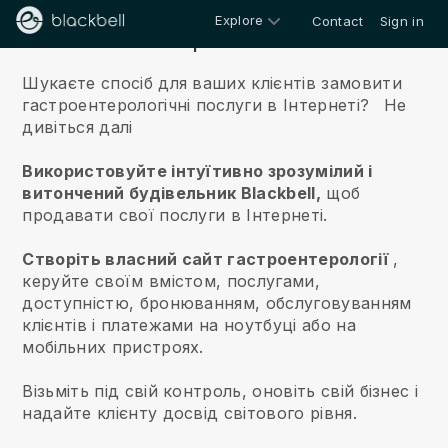
Explore
Contact
Sign in
Про нас
Шукаєте спосіб для ваших клієнтів замовити
гастроентерологічні послуги в Інтернеті?
Не
дивіться далі
Використовуйте інтуїтивно зрозумілий і
витончений будівельник Blackbell,
щоб
продавати свої послуги в Інтернеті.
Створіть власний сайт гастроентерології
,
керуйте своїм вмістом, послугами,
доступністю, бронюванням, обслуговуванням
клієнтів і платежами на ноутбуці або на
мобільних пристроях.
Візьміть під свій контроль, оновіть свій бізнес і
надайте клієнту досвід світового рівня.