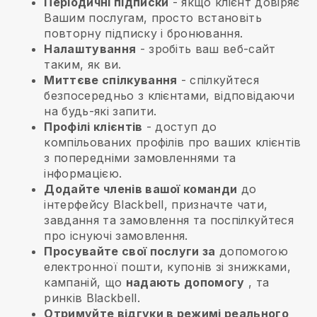
Періодичні підписки
- якщо клієнт довіряє
Вашим послугам, просто встановіть
повторну підписку і бронювання.
Налаштування
- зробіть ваш веб-сайт
таким, як ви.
Миттєве спілкування
- спілкуйтеся
безпосередньо з клієнтами, відповідаючи
на будь-які запити.
Профілі клієнтів
- доступ до
компільованих профілів про ваших клієнтів
з попередніми замовленнями та
інформацією.
Додайте членів вашої команди
до
інтерфейсу Blackbell, призначте чати,
завдання та замовлення та поспілкуйтеся
про існуючі замовлення.
Просувайте свої послуги за
допомогою
електронної пошти, купонів зі знижками,
кампаній, що
надають допомогу
, та
ринків Blackbell.
Отримуйте відгуки в режимі реального