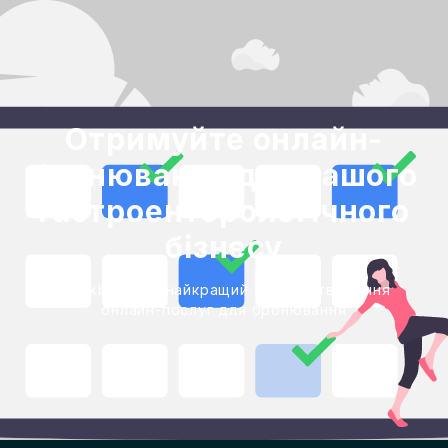
Отримуйте онлайн-
бронювання для вашого
гастроентерологічного
бізнесу
Blackbell - це найкращий спосіб створення
онлайн-послуг для бронювання