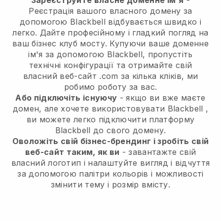
Зареєструйте власне доменне ім'я
-
Реєстрація вашого власного домену за
допомогою
Blackbell
відбувається швидко і
легко.
Дайте професійному і гладкий погляд на
ваш бізнес клуб мосту.
Купуючи ваше доменне
ім'я за допомогою Blackbell, пропустіть
технічні конфігурації та отримайте свій
власний веб-сайт .com за кілька кліків, ми
робимо роботу за вас.
Або підключіть існуючу
- якщо ви вже маєте
домен, але хочете використовувати
Blackbell
,
ви можете легко підключити платформу
Blackbell
до свого домену.
Оволожіть свій бізнес-брендинг і зробіть свій
веб-сайт таким, як ви
- завантажте свій
власний логотип і налаштуйте вигляд і відчуття
за допомогою палітри кольорів і можливості
змінити тему і розмір вмісту.