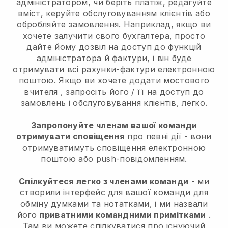
адміністратором, чи беріть платіж, редагуйте
вміст, керуйте обслуговуванням клієнтів або
обробляйте замовлення. Наприклад, якщо ви
хочете залучити свого бухгалтера, просто
дайте йому дозвіл на доступ до функцій
адміністратора й фактури, і він буде
отримувати всі рахунки-фактури електронною
поштою.
Якщо ви хочете додати мостового
вчителя
, запросіть його / її на доступ до
замовлень і обслуговування клієнтів, легко.
Запропонуйте членам вашої команди
отримувати сповіщення
про певні дії - вони
отримуватимуть сповіщення електронною
поштою або push-повідомленням.
Спілкуйтеся легко з членами команди
- ми
створили інтерфейс для вашої команди для
обміну думками та нотатками, і ми назвали
його
приватними командними примітками
.
Там ви можете спілкуватися про існуючий