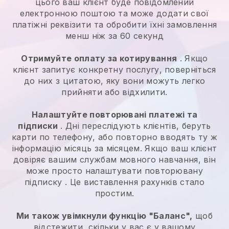
цього ваш клієнт буде повідомлений
електронною поштою та може додати свої
платіжні реквізити та обробити їхні замовлення
менш ніж за 60 секунд
Отримуйте оплату за котирування
. Якщо
клієнт запитує конкретну послугу, поверніться
до них з цитатою, яку вони можуть легко
прийняти або відхилити.
Налаштуйте повторювані платежі та
підписки
. Дні переслідують клієнтів, беруть
карти по телефону, або повторно вводять ту ж
інформацію місяць за місяцем.
Якщо ваш клієнт
довіряє вашим службам мовного навчання, він
може просто налаштувати повторювану
підписку
. Це виставлення рахунків стало
простим.
Ми також увімкнули функцію "Баланс",
щоб
відстежити, скільки у вас є у вашому