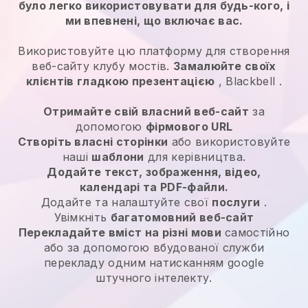
було легко використовувати для будь-кого, і
ми впевнені, що включає вас.
Використовуйте цю платформу для створення
веб-сайту клубу мостів.
Замалюйте своїх
клієнтів гладкою презентацією
,
Blackbell
.
Отримайте свій власний веб-сайт
за
допомогою
фірмового URL
Створіть власні сторінки
або використовуйте
наші
шаблони
для керівництва.
Додайте текст, зображення, відео,
календарі та PDF-файли.
Додайте та налаштуйте свої
послуги
.
Увімкніть
багатомовний веб-сайт
Перекладайте вміст на різні мови
самостійно
або за допомогою вбудованої служби
перекладу одним натисканням google
штучного інтелекту.