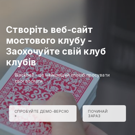
Створіть веб-сайт
мостового клубу
-
Заохочуйте свій клуб
клубів
Blackbell - це найкращий спосіб просувати
свої послуги
СПРОБУЙТЕ ДЕМО-ВЕРСІЮ
ПОЧИНАЙ
»
ЗАРАЗ