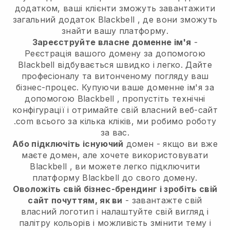
додатком, ваші клієнти зможуть завантажити
загальний додаток
Blackbell
, де вони зможуть
знайти вашу платформу.
Зареєструйте власне доменне ім'я
-
Реєстрація вашого домену за допомогою
Blackbell
відбувається швидко і легко.
Дайте
професіоналу та витонченому погляду ваш
бізнес-процес.
Купуючи ваше доменне ім'я за
допомогою
Blackbell
, пропустіть технічні
конфігурації і отримайте свій власний веб-сайт
.com всього за кілька кліків, ми робимо роботу
за вас.
Або підключіть існуючий
домен - якщо ви вже
маєте домен, але хочете використовувати
Blackbell
, ви можете легко підключити
платформу
Blackbell
до свого домену.
Оволожіть свій бізнес-брендинг і зробіть свій
сайт почуттям, як ви
- завантажте свій
власний логотип і налаштуйте свій вигляд і
палітру кольорів і можливість змінити тему і