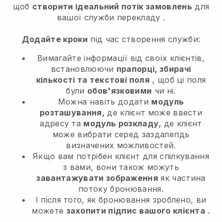
щоб
створити ідеальний потік замовлень
для
вашої служби перекладу
.
Додайте кроки
під час створення служби:
Вимагайте інформації від своїх клієнтів,
встановлюючи
прапорці, збирачі
кількості та текстові поля
, щоб ці поля
були
обов'язковими
чи ні.
Можна навіть додати
модуль
розташування,
де клієнт може ввести
адресу та
модуль розкладу,
де клієнт
може вибрати серед заздалегідь
визначених можливостей.
Якщо вам потрібен клієнт для спілкування
з вами, вони також можуть
завантажувати зображення
як частина
потоку бронювання.
І після того, як бронювання зроблено, ви
можете
захопити підпис вашого клієнта
.