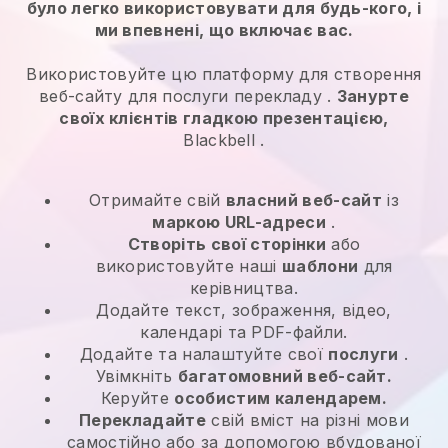
було легко використовувати для будь-кого, і
ми впевнені, що включає вас.
Використовуйте цю платформу для створення
веб-сайту для
послуги перекладу
.
Занурте
своїх клієнтів гладкою презентацією,
Blackbell
.
Отримайте свій
власний веб-сайт
із
маркою URL-адреси
.
Створіть свої сторінки
або
використовуйте наші
шаблони
для
керівництва.
Додайте текст, зображення, відео,
календарі та PDF-файли.
Додайте та налаштуйте свої
послуги
.
Увімкніть
багатомовний веб-сайт.
Керуйте
особистим календарем.
Перекладайте
свій вміст на різні мови
самостійно або за допомогою вбудованої