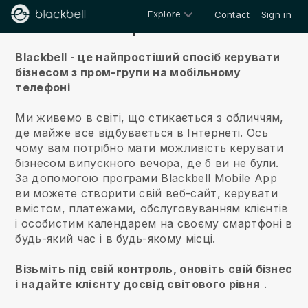
Explore
Contact
Sign in
Про нас
Blackbell - це найпростіший спосіб керувати
бізнесом з пром-групи на мобільному
телефоні
Ми живемо в світі, що стикається з обличчям,
де майже все відбувається в Інтернеті.
Ось
чому вам потрібно мати можливість керувати
бізнесом випускного вечора, де б ви не були.
За допомогою програми
Blackbell
Mobile App
ви можете створити свій веб-сайт, керувати
вмістом, платежами, обслуговуванням клієнтів
і особистим календарем на своєму смартфоні в
будь-який час і в будь-якому місці.
Візьміть під свій контроль, оновіть свій бізнес
і надайте клієнту досвід світового рівня
.