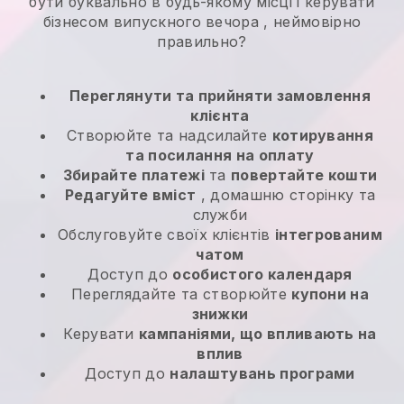
бути буквально в будь-якому місці і
керувати
бізнесом випускного вечора
, неймовірно
правильно?
Переглянути та прийняти замовлення
клієнта
Створюйте та надсилайте
котирування
та посилання на оплату
Збирайте платежі
та
повертайте кошти
Редагуйте вміст
, домашню сторінку та
служби
Обслуговуйте своїх клієнтів
інтегрованим
чатом
Доступ до
особистого календаря
Переглядайте та створюйте
купони на
знижки
Керувати
кампаніями, що впливають на
вплив
Доступ до
налаштувань програми