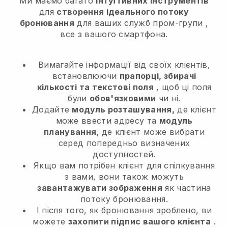
Ми маємо багато
інтуїтивних інструментів
для
створення ідеального потоку
бронювання
для ваших служб пром-групи
,
все з вашого смартфона.
Вимагайте інформації від своїх клієнтів,
встановлюючи
прапорці, збирачі
кількості та текстові поля
, щоб ці поля
були
обов'язковими
чи ні.
Додайте
модуль розташування,
де клієнт
може ввести адресу та
модуль
планування,
де клієнт може вибрати
серед попередньо визначених
доступностей.
Якщо вам потрібен клієнт для спілкування
з вами, вони також можуть
завантажувати зображення
як частина
потоку бронювання.
І після того, як бронювання зроблено, ви
можете
захопити підпис вашого клієнта
.