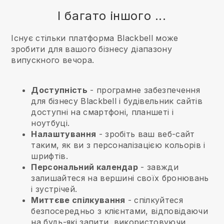
І багато іншого ...
Існує стільки платформа Blackbell може
зробити для вашого бізнесу діапазону
випускного вечора.
Доступність
- програмне забезпечення
для бізнесу
Blackbell
і будівельник сайтів
доступні на смартфоні, планшеті і
ноутбуці.
Налаштування
- зробіть ваш веб-сайт
таким, як ви з персоналізацією кольорів і
шрифтів.
Персональний календар
- завжди
залишайтеся на вершині своїх бронювань
і зустрічей.
Миттєве спілкування
- спілкуйтеся
безпосередньо з клієнтами, відповідаючи
на будь-які запити, використовуючи