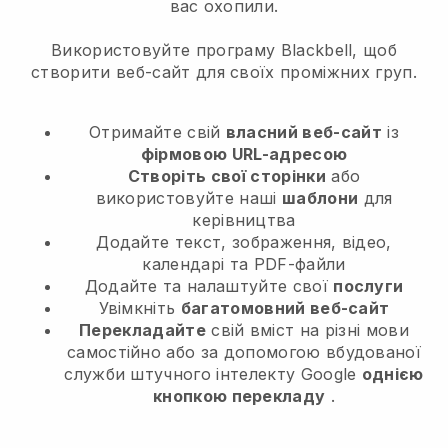
вас охопили.
Використовуйте програму Blackbell, щоб
створити веб-сайт для своїх проміжних груп.
Отримайте свій
власний веб-сайт
із
фірмовою URL-адресою
Створіть свої сторінки
або
використовуйте наші
шаблони
для
керівництва
Додайте текст, зображення, відео,
календарі та PDF-файли
Додайте та налаштуйте свої
послуги
Увімкніть
багатомовний веб-сайт
Перекладайте
свій вміст на різні мови
самостійно або за допомогою вбудованої
служби штучного інтелекту Google
однією
кнопкою перекладу
.