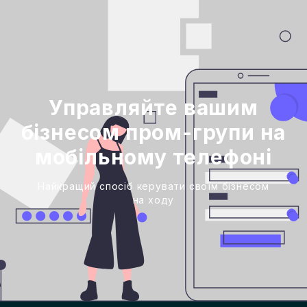
Управляйте вашим
бізнесом пром-групи на
мобільному телефоні
Найкращий спосіб керувати своїм бізнесом
на ходу