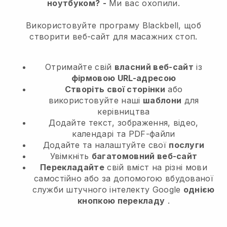
ноутбуком?
-
Ми вас охопили.
Використовуйте програму Blackbell, щоб
створити веб-сайт для масажних стоп.
Отримайте свій
власний веб-сайт
із
фірмовою URL-адресою
Створіть свої сторінки
або
використовуйте наші
шаблони
для
керівництва
Додайте текст, зображення, відео,
календарі та PDF-файли
Додайте та налаштуйте свої
послуги
Увімкніть
багатомовний веб-сайт
Перекладайте
свій вміст на різні мови
самостійно або за допомогою вбудованої
служби штучного інтелекту Google
однією
кнопкою перекладу
.