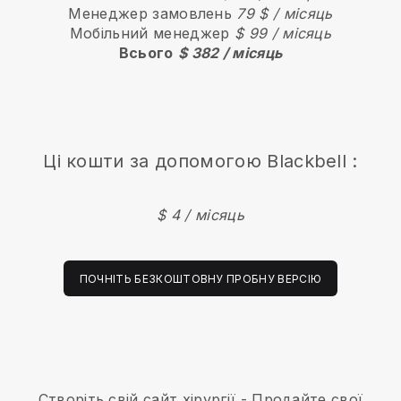
Менеджер замовлень
79 $ / місяць
Мобільний менеджер
$ 99 / місяць
Всього
$ 382 / місяць
Ці кошти за допомогою
Blackbell
:
$ 4 / місяць
ПОЧНІТЬ БЕЗКОШТОВНУ ПРОБНУ ВЕРСІЮ
Створіть свій сайт хірургії
-
Продайте свої