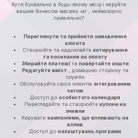
бути буквально в будь-якому місці і
керуйте
вашим бізнесом масажу ніг
, неймовірно
правильно?
Переглянути та прийняти замовлення
клієнта
Створюйте та надсилайте
котирування
та посилання на оплату
Збирайте платежі
та
повертайте кошти
Редагуйте вміст
, домашню сторінку та
служби
Обслуговуйте своїх клієнтів
інтегрованим
чатом
Доступ до
особистого календаря
Переглядайте та створюйте
купони на
знижки
Керувати
кампаніями, що впливають на
вплив
Доступ до
налаштувань програми