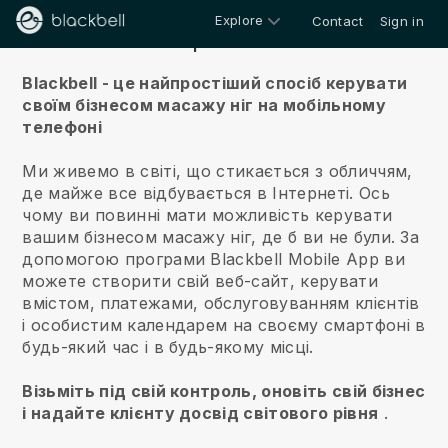
Explore
Contact
Sign in
Про нас
Blackbell - це найпростіший спосіб керувати
своїм бізнесом масажу ніг на мобільному
телефоні
Ми живемо в світі, що стикається з обличчям,
де майже все відбувається в Інтернеті.
Ось
чому ви повинні мати можливість керувати
вашим бізнесом масажу ніг, де б ви не були.
За
допомогою програми
Blackbell
Mobile App ви
можете створити свій веб-сайт, керувати
вмістом, платежами, обслуговуванням клієнтів
і особистим календарем на своєму смартфоні в
будь-який час і в будь-якому місці.
Візьміть під свій контроль, оновіть свій бізнес
і надайте клієнту досвід світового рівня
.