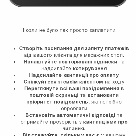
Ніколи не було так просто заплатити
Створіть посилання для запиту платежів
від вашого клієнта
для масажних стоп.
Налаштуйте
повторювані підписки
та
надсилайте
котирування
Надсилайте
квитанції про оплату
Спілкуйтеся зі своїм клієнтом
на ходу
Переглянути всі ваші повідомлення в
поштовій скриньці
та
встановити
пріоритет повідомлень,
які потрібно
обробляти
Встановіть автоматичні відповіді
та
отримайте прозорість з
квитанціями про
читання.
Відстежуйте, скільки у вас є
у вашому