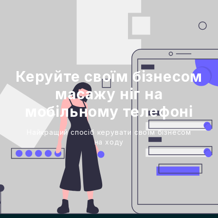
Керуйте своїм бізнесом
масажу ніг на
мобільному телефоні
Найкращий спосіб керувати своїм бізнесом
на ходу