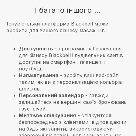
І багато іншого ...
Існує стільки платформа Blackbell може
зробити для вашого бізнесу масаж ніг.
Доступність
- програмне забезпечення
для бізнесу
Blackbell
і будівельник сайтів
доступні на смартфоні, планшеті і
ноутбуці.
Налаштування
- зробіть ваш веб-сайт
таким, як ви з персоналізацією кольорів і
шрифтів.
Персональний календар
- завжди
залишайтеся на вершині своїх бронювань
і зустрічей.
Миттєве спілкування
- спілкуйтеся
безпосередньо з клієнтами, відповідаючи
на будь-які запити, використовуючи
збережені відповіді, щоб заощадити час.