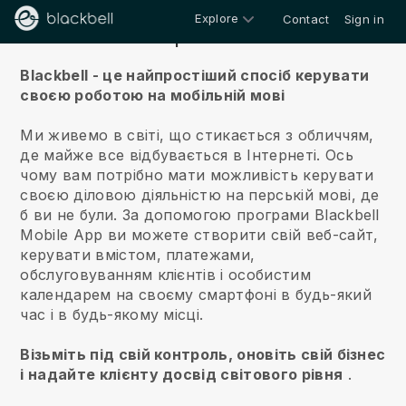
Explore
Contact
Sign in
Про нас
Blackbell - це найпростіший спосіб керувати
своєю роботою на мобільній мові
Ми живемо в світі, що стикається з обличчям,
де майже все відбувається в Інтернеті.
Ось
чому вам потрібно мати можливість керувати
своєю діловою діяльністю на перській мові, де
б ви не були.
За допомогою програми
Blackbell
Mobile App ви можете створити свій веб-сайт,
керувати вмістом, платежами,
обслуговуванням клієнтів і особистим
календарем на своєму смартфоні в будь-який
час і в будь-якому місці.
Візьміть під свій контроль, оновіть свій бізнес
і надайте клієнту досвід світового рівня
.