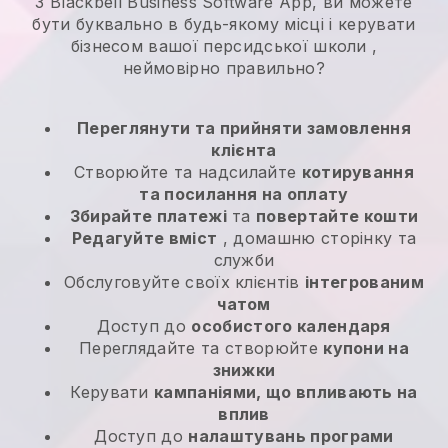
З Blackbell Business Software App, ви можете
бути буквально в будь-якому місці і
керувати
бізнесом вашої персидської школи
,
неймовірно правильно?
Переглянути та прийняти замовлення
клієнта
Створюйте та надсилайте
котирування
та посилання на оплату
Збирайте платежі
та
повертайте кошти
Редагуйте вміст
, домашню сторінку та
служби
Обслуговуйте своїх клієнтів
інтегрованим
чатом
Доступ до
особистого календаря
Переглядайте та створюйте
купони на
знижки
Керувати
кампаніями, що впливають на
вплив
Доступ до
налаштувань програми