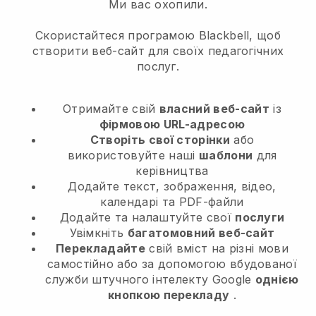
Ми вас охопили.
Скористайтеся програмою Blackbell, щоб
створити веб-сайт для своїх педагогічних
послуг.
Отримайте свій
власний веб-сайт
із
фірмовою URL-адресою
Створіть свої сторінки
або
використовуйте наші
шаблони
для
керівництва
Додайте текст, зображення, відео,
календарі та PDF-файли
Додайте та налаштуйте свої
послуги
Увімкніть
багатомовний веб-сайт
Перекладайте
свій вміст на різні мови
самостійно або за допомогою вбудованої
служби штучного інтелекту Google
однією
кнопкою перекладу
.