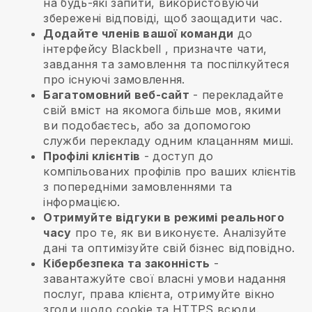
на будь-які запити, використовуючи
збережені відповіді, щоб заощадити час.
Додайте членів вашої команди
до
інтерфейсу
Blackbell
, призначте чати,
завдання та замовлення та поспілкуйтеся
про існуючі замовлення.
Багатомовний веб-сайт
- перекладайте
свій вміст на якомога більше мов, якими
ви подобаєтесь, або за допомогою
служби перекладу одним клацанням миші.
Профілі клієнтів
- доступ до
компільованих профілів про ваших клієнтів
з попередніми замовленнями та
інформацією.
Отримуйте відгуки в режимі реального
часу
про те, як ви виконуєте. Аналізуйте
дані та оптимізуйте свій бізнес відповідно.
Кібербезпека та законність
-
завантажуйте свої власні умови надання
послуг, права клієнта, отримуйте вікно
згоди щодо cookie та HTTPS всюди.