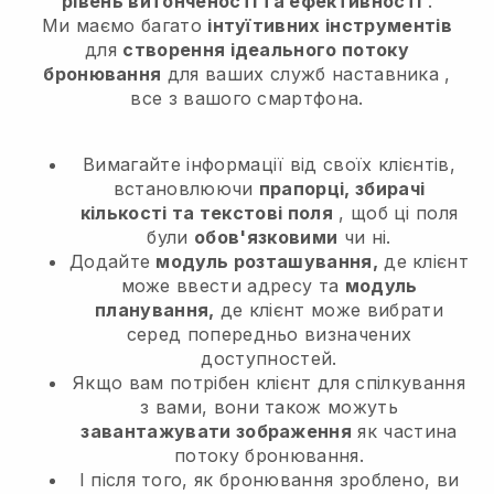
рівень витонченості та ефективності
.
Ми маємо багато
інтуїтивних інструментів
для
створення ідеального потоку
бронювання
для ваших служб наставника
,
все з вашого смартфона.
Вимагайте інформації від своїх клієнтів,
встановлюючи
прапорці, збирачі
кількості та текстові поля
, щоб ці поля
були
обов'язковими
чи ні.
Додайте
модуль розташування,
де клієнт
може ввести адресу та
модуль
планування,
де клієнт може вибрати
серед попередньо визначених
доступностей.
Якщо вам потрібен клієнт для спілкування
з вами, вони також можуть
завантажувати зображення
як частина
потоку бронювання.
І після того, як бронювання зроблено, ви