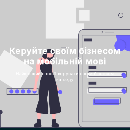
Керуйте своїм бізнесом
на мобільній мові
Найкращий спосіб керувати своїм бізнесом
на ходу