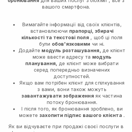
бронювання
для ваших послуг з біохімії
, все з
вашого смартфона.
Вимагайте інформації від своїх клієнтів,
встановлюючи
прапорці, збирачі
кількості та текстові поля
, щоб ці поля
були
обов'язковими
чи ні.
Додайте
модуль розташування,
де клієнт
може ввести адресу та
модуль
планування,
де клієнт може вибрати
серед попередньо визначених
доступностей.
Якщо вам потрібен клієнт для спілкування
з вами, вони також можуть
завантажувати зображення
як частина
потоку бронювання.
І після того, як бронювання зроблено, ви
можете
захопити підпис вашого клієнта
.
Як ви відчуваєте при продажі своєї послуги в