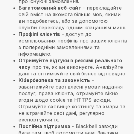
про існуючі замовлення.
Багатомовний веб-сайт
- перекладайте
свій вміст на якомога більше мов, якими
ви подобаєтесь, або за допомогою
служби перекладу одним клацанням миші.
Профілі клієнтів
- доступ до
компільованих профілів про ваших клієнтів
з попередніми замовленнями та
інформацією.
Отримуйте відгуки в режимі реального
часу
про те, як ви виконуєте. Аналізуйте
дані та оптимізуйте свій бізнес відповідно.
Кібербезпека та законність
-
завантажуйте свої власні умови надання
послуг, права клієнта, отримуйте вікно
згоди щодо cookie та HTTPS всюди.
Отримуйте сховище хостингу та хмари та
не втрачайте свої дані, регулярно
експортуючи їх.
Постійна підтримка
-
Blackbell
завжди
буде там, щоб допомогти вам. Завдяки