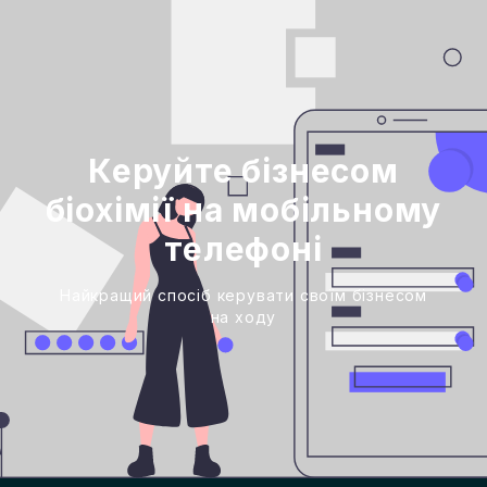
Керуйте бізнесом
біохімії на мобільному
телефоні
Найкращий спосіб керувати своїм бізнесом
на ходу