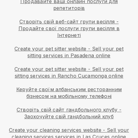
Продавайте ваші онлайн послуги для
репетиторів
Створіть свій веб-сайт групи весілля
-
Продайте свої послуги групи весілля в
Інтернеті
Create your pet sitter website
-
Sell your pet
sitting services in Pasadena online
Create your pet sitter website
-
Sell your pet
sitting services in Rancho Cucamonga online
Керуйте своїм албанським ресторанним
бізнесом на мобільному телефоні
Створіть свій сайт гандбольного клубу
-
Заохочуйте свій гандбольний клуб
Create your cleaning services website
-
Sell your
cleaning services services in Las Cruces online