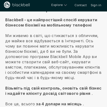
Explore
Contact
Sign in
Про нас
Blackbell - це найпростіший спосіб керувати
бізнесом біохімії на мобільному телефоні
Ми живемо в світі, що стикається з обличчям,
де майже все відбувається в Інтернеті.
Ось
чому ви повинні мати можливість керувати
бізнесом біохімії, де б ви не були.
За
допомогою програми
Blackbell
Mobile App ви
можете створити свій веб-сайт, керувати
вмістом, платежами, обслуговуванням клієнтів
і особистим календарем на своєму смартфоні в
будь-який час і в будь-якому місці.
Візьміть під свій контроль, оновіть свій бізнес
і надайте клієнту досвід світового рівня
.
Все це, всього
за 4 долари на місяць
.