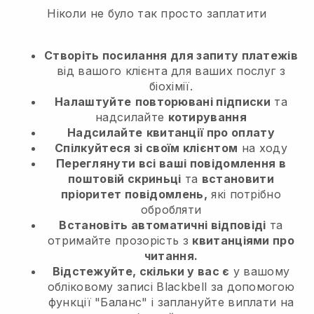
Ніколи не було так просто заплатити
Створіть посилання для запиту платежів
від вашого клієнта
для ваших послуг з
біохімії.
Налаштуйте
повторювані підписки
та
надсилайте
котирування
Надсилайте
квитанції про оплату
Спілкуйтеся зі своїм клієнтом
на ходу
Переглянути всі ваші повідомлення в
поштовій скриньці
та
встановити
пріоритет повідомлень,
які потрібно
обробляти
Встановіть автоматичні відповіді
та
отримайте прозорість з
квитанціями про
читання.
Відстежуйте, скільки у вас є
у вашому
обліковому записі Blackbell за допомогою
функції "Баланс" і заплануйте виплати на