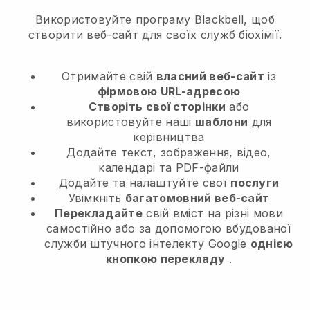
Використовуйте програму Blackbell, щоб
створити веб-сайт для своїх служб біохімії.
Отримайте свій
власний веб-сайт
із
фірмовою URL-адресою
Створіть свої сторінки
або
використовуйте наші
шаблони
для
керівництва
Додайте текст, зображення, відео,
календарі та PDF-файли
Додайте та налаштуйте свої
послуги
Увімкніть
багатомовний веб-сайт
Перекладайте
свій вміст на різні мови
самостійно або за допомогою вбудованої
служби штучного інтелекту Google
однією
кнопкою перекладу
.