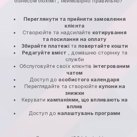
бізнесом біохімії
, неймовірно правильно?
Переглянути та прийняти замовлення
клієнта
Створюйте та надсилайте
котирування
та посилання на оплату
Збирайте платежі
та
повертайте кошти
Редагуйте вміст
, домашню сторінку та
служби
Обслуговуйте своїх клієнтів
інтегрованим
чатом
Доступ до
особистого календаря
Переглядайте та створюйте
купони на
знижки
Керувати
кампаніями, що впливають на
вплив
Доступ до
налаштувань програми