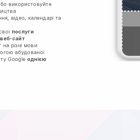
бо використовуйте
ництва
ня, відео, календарі та
свої
послуги
 веб-сайт
т на різні мови
могою вбудованої
кту Google
однією