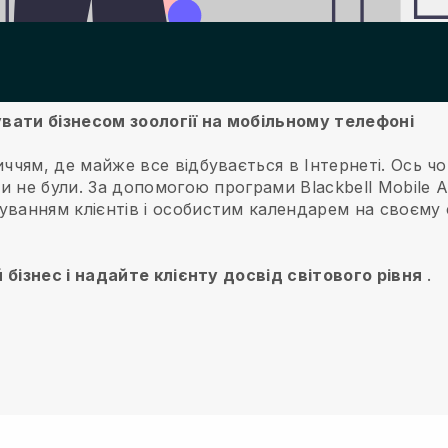
рувати бізнесом зоології на мобільному телефоні
иччям, де майже все відбувається в Інтернеті.
Ось чо
и не були.
За допомогою програми
Blackbell
Mobile A
ванням клієнтів і особистим календарем на своєму с
й бізнес і надайте клієнту досвід світового рівня
.