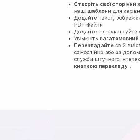
Створіть свої сторінки
а
наші
шаблони
для керів
Додайте текст, зображен
PDF-файли
Додайте та налаштуйте 
Увімкніть
багатомовний
Перекладайте
свій вміс
самостійно або за допо
служби штучного інтеле
кнопкою перекладу
.