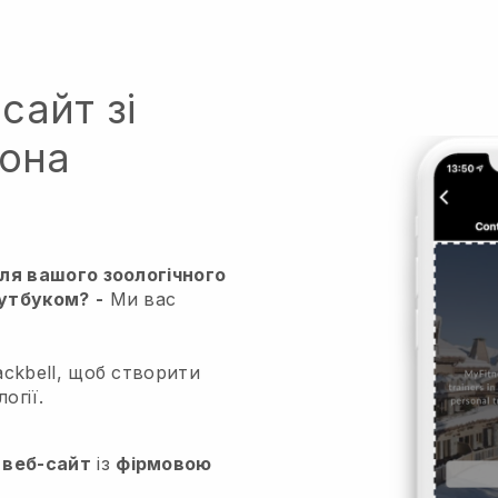
сайт зі
фона
ля вашого зоологічного
оутбуком?
-
Ми вас
ckbell, щоб створити
огії.
 веб-сайт
із
фірмовою