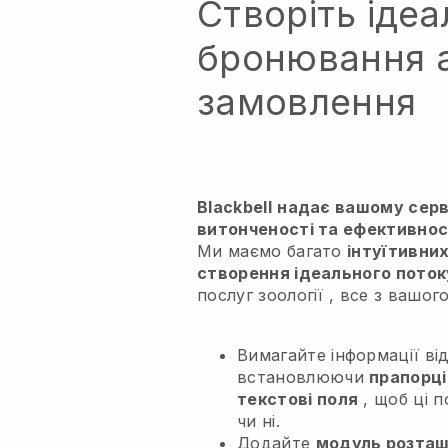
Створіть ідеа
бронювання 
замовлення
Blackbell
надає вашому серві
витонченості та ефективнос
Ми маємо багато
інтуїтивни
створення ідеального пото
послуг зоології
, все з вашог
Вимагайте інформації від
встановлюючи
прапорці,
текстові поля
, щоб ці п
чи ні.
Додайте
модуль розташ