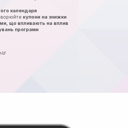
ого календаря
створюйте
купони на знижки
ми, що впливають на вплив
увань програми
oid