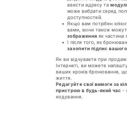
ввести адресу та
модул
може вибрати серед по
доступностей.
Якщо вам потрібен клієн
вами, вони також можу
зображення
як частина 
І після того, як бронюв
захопити підпис вашого
Як ви відчуваєте при продажі
Інтернеті, ви можете налашт
ваших кроків бронювання, щ
життя.
Редагуйте свої вимоги за кіл
пристрою в будь-який час
- 
кодування.