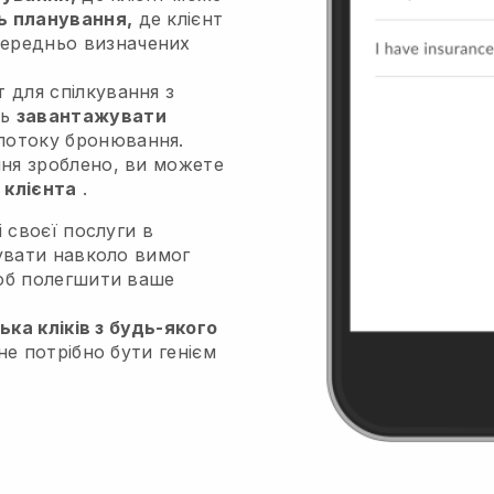
ь планування,
де клієнт
передньо визначених
т для спілкування з
ть
завантажувати
потоку бронювання.
ання зроблено, ви можете
 клієнта
.
 своєї послуги в
увати навколо вимог
об полегшити ваше
ька кліків з будь-якого
не потрібно бути генієм