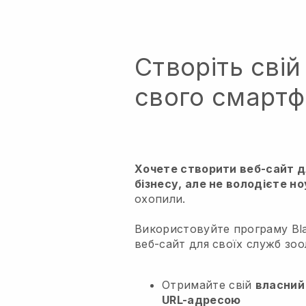
Створіть свій 
свого смарт
Хочете створити веб-сайт д
бізнесу, але не володієте н
охопили.
Використовуйте програму Bla
веб-сайт для своїх служб зоол
Отримайте свій
власний
URL-адресою