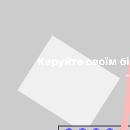
Керуйте своїм б
Н