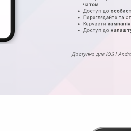
чатом
Доступ до
особист
Переглядайте та 
Керувати
кампанія
Доступ до
налашт
Доступно для IOS і Andr