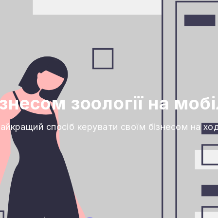
ізнесом зоології на моб
айкращий спосіб керувати своїм бізнесом на хо