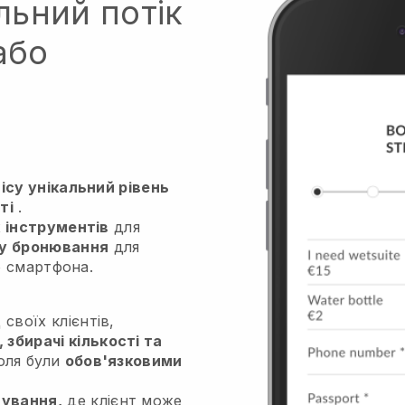
льний потік
або
су унікальний рівень
ті
.
х інструментів
для
ку бронювання
для
о смартфона.
 своїх клієнтів,
 збирачі кількості та
оля були
обов'язковими
ування,
де клієнт може