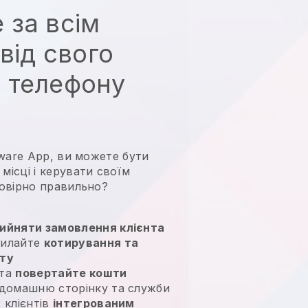
 за всім
від свого
 телефону
ftware App, ви можете бути
місці і
керувати своїм
овірно правильно?
ийняти замовлення клієнта
силайте
котирування та
ату
та
повертайте кошти
 домашню сторінку та служби
 клієнтів
інтегрованим