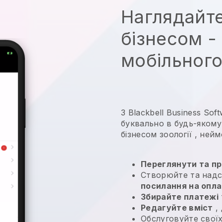
Наглядайте
бізнесом - 
мобільного
З Blackbell Business So
буквально в будь-якому 
бізнесом зоології
, нейм
Переглянути та пр
Створюйте та над
посилання на опл
Збирайте платежі
Редагуйте вміст
,
Обслуговуйте своїх