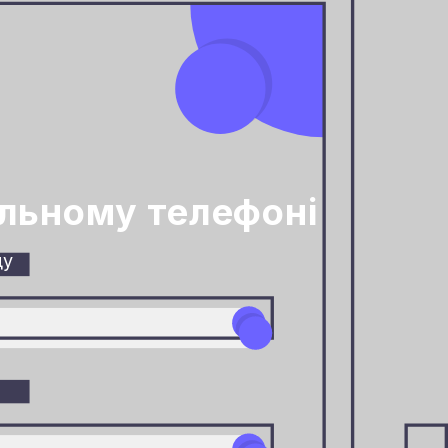
ільному телефоні
ду