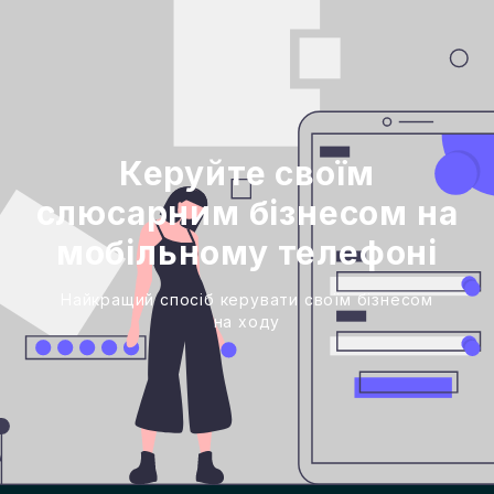
Керуйте своїм
слюсарним бізнесом на
мобільному телефоні
Найкращий спосіб керувати своїм бізнесом
на ходу