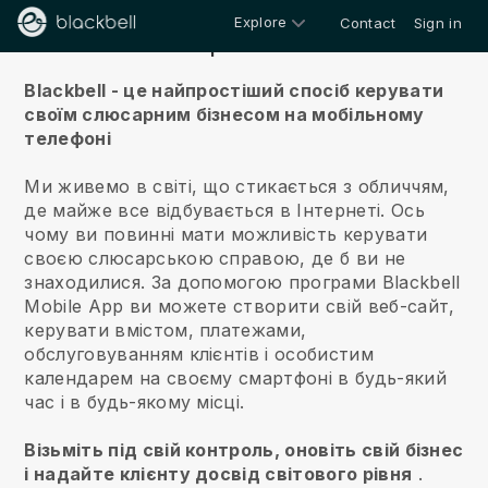
Explore
Contact
Sign in
Про нас
Blackbell - це найпростіший спосіб керувати
своїм слюсарним бізнесом на мобільному
телефоні
Ми живемо в світі, що стикається з обличчям,
де майже все відбувається в Інтернеті.
Ось
чому ви повинні мати можливість керувати
своєю слюсарською справою, де б ви не
знаходилися.
За допомогою програми
Blackbell
Mobile App ви можете створити свій веб-сайт,
керувати вмістом, платежами,
обслуговуванням клієнтів і особистим
календарем на своєму смартфоні в будь-який
час і в будь-якому місці.
Візьміть під свій контроль, оновіть свій бізнес
і надайте клієнту досвід світового рівня
.