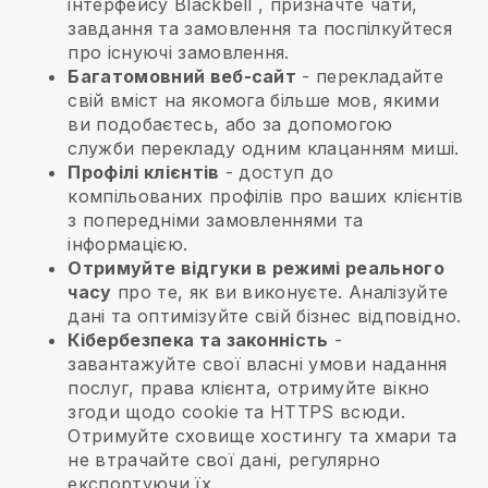
інтерфейсу
Blackbell
, призначте чати,
завдання та замовлення та поспілкуйтеся
про існуючі замовлення.
Багатомовний веб-сайт
- перекладайте
свій вміст на якомога більше мов, якими
ви подобаєтесь, або за допомогою
служби перекладу одним клацанням миші.
Профілі клієнтів
- доступ до
компільованих профілів про ваших клієнтів
з попередніми замовленнями та
інформацією.
Отримуйте відгуки в режимі реального
часу
про те, як ви виконуєте. Аналізуйте
дані та оптимізуйте свій бізнес відповідно.
Кібербезпека та законність
-
завантажуйте свої власні умови надання
послуг, права клієнта, отримуйте вікно
згоди щодо cookie та HTTPS всюди.
Отримуйте сховище хостингу та хмари та
не втрачайте свої дані, регулярно
експортуючи їх.