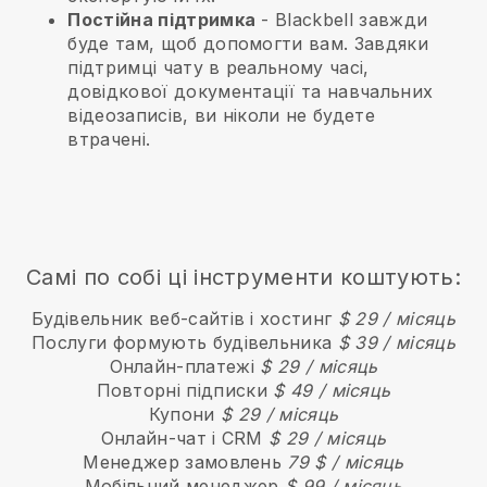
Постійна підтримка
-
Blackbell
завжди
буде там, щоб допомогти вам. Завдяки
підтримці чату в реальному часі,
довідкової документації та навчальних
відеозаписів, ви ніколи не будете
втрачені.
Самі по собі ці інструменти коштують:
Будівельник веб-сайтів і хостинг
$ 29 / місяць
Послуги формують будівельника
$ 39 / місяць
Онлайн-платежі
$ 29 / місяць
Повторні підписки
$ 49 / місяць
Купони
$ 29 / місяць
Онлайн-чат і CRM
$ 29 / місяць
Менеджер замовлень
79 $ / місяць
Мобільний менеджер
$ 99 / місяць