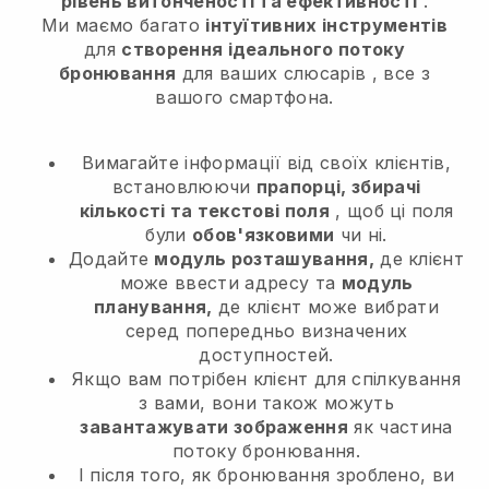
рівень витонченості та ефективності
.
Ми маємо багато
інтуїтивних інструментів
для
створення ідеального потоку
бронювання
для ваших слюсарів
, все з
вашого смартфона.
Вимагайте інформації від своїх клієнтів,
встановлюючи
прапорці, збирачі
кількості та текстові поля
, щоб ці поля
були
обов'язковими
чи ні.
Додайте
модуль розташування,
де клієнт
може ввести адресу та
модуль
планування,
де клієнт може вибрати
серед попередньо визначених
доступностей.
Якщо вам потрібен клієнт для спілкування
з вами, вони також можуть
завантажувати зображення
як частина
потоку бронювання.
І після того, як бронювання зроблено, ви