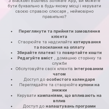
З Blackbell Business Software App, ви можете
бути буквально в будь-якому місці і
керувати
своєю справою слюсаря
, неймовірно
правильно?
Переглянути та прийняти замовлення
клієнта
Створюйте та надсилайте
котирування
та посилання на оплату
Збирайте платежі
та
повертайте кошти
Редагуйте вміст
, домашню сторінку та
служби
Обслуговуйте своїх клієнтів
інтегрованим
чатом
Доступ до
особистого календаря
Переглядайте та створюйте
купони на
знижки
Керувати
кампаніями, що впливають на
вплив
Доступ до
налаштувань програми