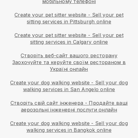
мобільному телефоні
Create your pet sitter website
-
Sell your pet
sitting services in Pittsburgh online
Create your pet sitter website
-
Sell your pet
sitting services in Calgary online
Створіть веб-сайт вашого ресторану
Заохочуйте та керуйте своїм рестораном в
Україні онлайн
Create your dog walking website
-
Sell your dog
walking services in San Angelo online
Створіть свій сайт інженера
-
Продайте ваші
аерозольні інженерні послуги онлайн
Create your dog walking website
-
Sell your dog
walking services in Bangkok online