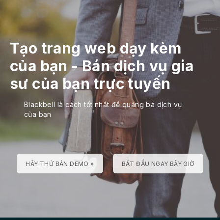
Tạo trang web dạy kèm
của bạn
-
Bán dịch vụ gia
sư của bạn trực tuyến
Blackbell là cách tốt nhất để quảng bá dịch vụ
của bạn
HÃY THỬ BẢN DEMO »
BẮT ĐẦU NGAY BÂY GIỜ