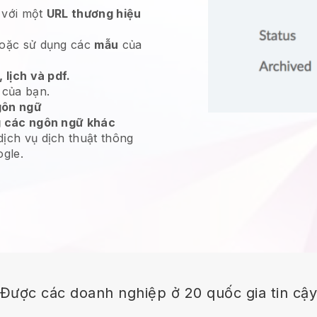
với một
URL thương hiệu
oặc sử dụng các
mẫu
của
 lịch và pdf.
của bạn.
gôn ngữ
g các ngôn ngữ khác
ịch vụ dịch thuật thông
gle.
Được các doanh nghiệp ở 20 quốc gia tin cậ