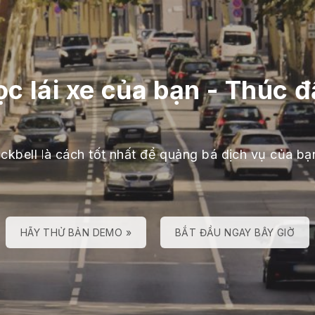
c lái xe của bạn
-
Thúc đẩ
ackbell là cách tốt nhất để quảng bá dịch vụ của bạ
HÃY THỬ BẢN DEMO »
BẮT ĐẦU NGAY BÂY GIỜ