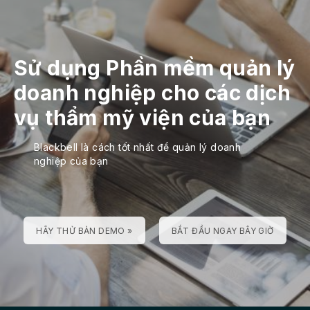
Sử dụng Phần mềm quản lý
doanh nghiệp cho các dịch
vụ thẩm mỹ viện của bạn
Blackbell là cách tốt nhất để quản lý doanh
nghiệp của bạn
HÃY THỬ BẢN DEMO »
BẮT ĐẦU NGAY BÂY GIỜ