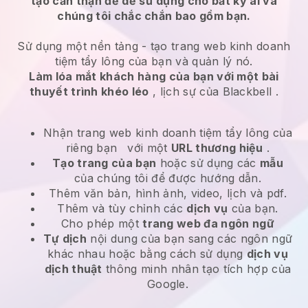
tạo cẩn thận để dễ sử dụng cho bất kỳ ai và
chúng tôi chắc chắn bao gồm bạn.
Sử dụng một nền tảng -
tạo trang web kinh doanh
tiệm tẩy lông của bạn và quản lý nó.
Làm lóa mắt khách hàng của bạn với một bài
thuyết trình khéo léo
, lịch sự của
Blackbell
.
Nhận trang web kinh doanh tiệm tẩy lông của
riêng bạn
với một
URL thương hiệu
.
Tạo trang của bạn
hoặc sử dụng các
mẫu
của chúng tôi để được hướng dẫn.
Thêm văn bản, hình ảnh, video, lịch và pdf.
Thêm và tùy chỉnh các
dịch vụ
của bạn.
Cho phép một
trang web đa ngôn ngữ
Tự dịch
nội dung của bạn sang các ngôn ngữ
khác nhau hoặc bằng cách sử dụng
dịch vụ
dịch thuật
thông minh nhân tạo tích hợp của
Google.