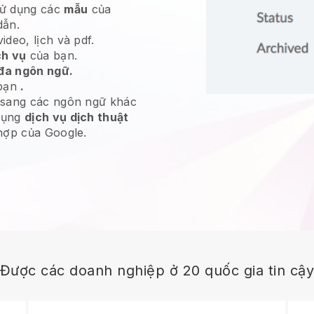
ử dụng các
mẫu
của
dẫn.
deo, lịch và pdf.
ch vụ
của bạn.
đa ngôn ngữ.
bạn
.
 sang các ngôn ngữ khác
dụng
dịch vụ dịch thuật
hợp của Google.
Được các doanh nghiệp ở 20 quốc gia tin cậ