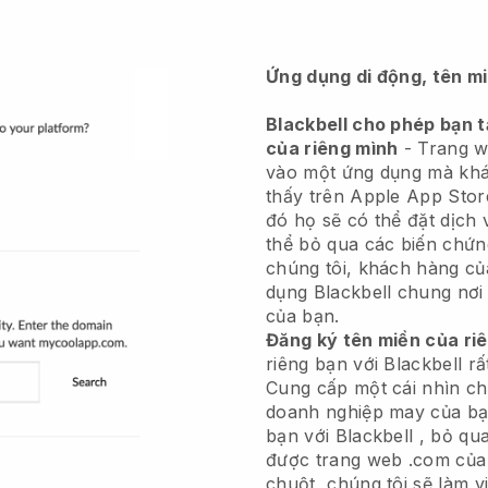
Ứng dụng di động, tên m
Blackbell cho phép bạn 
của riêng mình
-
Trang w
vào một ứng dụng
mà khá
thấy trên Apple App Stor
đó họ sẽ có thể đặt dịch
thể bỏ qua các biến chứn
chúng tôi, khách hàng củ
dụng
Blackbell
chung nơi 
của bạn.
Đăng ký tên miền của ri
riêng bạn với
Blackbell
rấ
Cung cấp một cái nhìn c
doanh nghiệp may của bạ
bạn với
Blackbell
, bỏ qua
được trang web .com của 
chuột, chúng tôi sẽ làm v