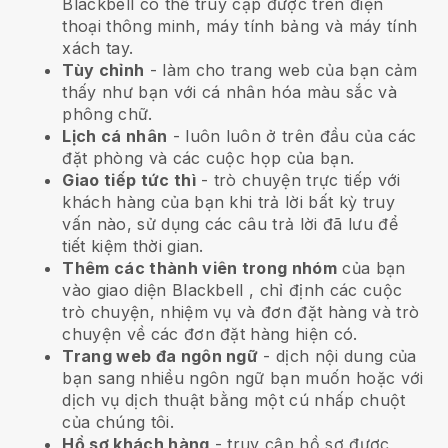
Blackbell
có thể truy cập được trên điện
thoại thông minh, máy tính bảng và máy tính
xách tay.
Tùy chỉnh
- làm cho trang web của bạn cảm
thấy như bạn với cá nhân hóa màu sắc và
phông chữ.
Lịch cá nhân
- luôn luôn ở trên đầu của các
đặt phòng và các cuộc họp của bạn.
Giao tiếp tức thì
- trò chuyện trực tiếp với
khách hàng của bạn khi trả lời bất kỳ truy
vấn nào, sử dụng các câu trả lời đã lưu để
tiết kiệm thời gian.
Thêm các thành viên trong nhóm
của bạn
vào giao diện
Blackbell
, chỉ định các cuộc
trò chuyện, nhiệm vụ và đơn đặt hàng và trò
chuyện về các đơn đặt hàng hiện có.
Trang web đa ngôn ngữ
- dịch nội dung của
bạn sang nhiều ngôn ngữ bạn muốn hoặc với
dịch vụ dịch thuật bằng một cú nhấp chuột
của chúng tôi.
Hồ sơ khách hàng
- truy cập hồ sơ được