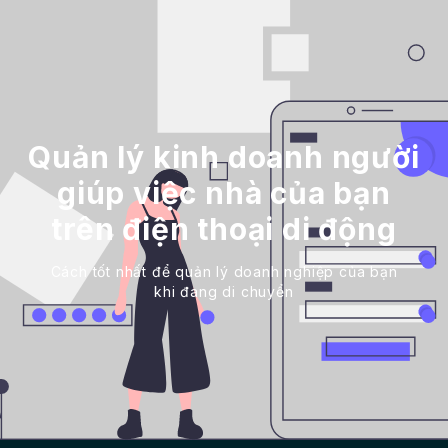
Quản lý kinh doanh người
giúp việc nhà của bạn
trên điện thoại di động
Cách tốt nhất để quản lý doanh nghiệp của bạn
khi đang di chuyển