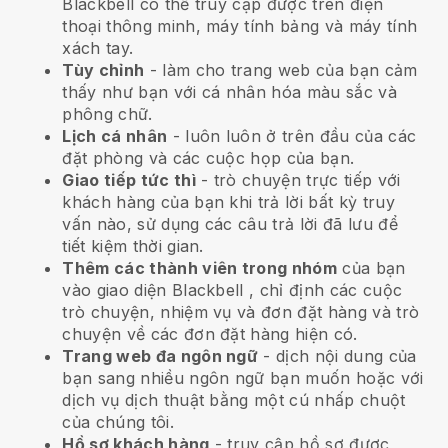
Blackbell
có thể truy cập được trên điện
thoại thông minh, máy tính bảng và máy tính
xách tay.
Tùy chỉnh
- làm cho trang web của bạn cảm
thấy như bạn với cá nhân hóa màu sắc và
phông chữ.
Lịch cá nhân
- luôn luôn ở trên đầu của các
đặt phòng và các cuộc họp của bạn.
Giao tiếp tức thì
- trò chuyện trực tiếp với
khách hàng của bạn khi trả lời bất kỳ truy
vấn nào, sử dụng các câu trả lời đã lưu để
tiết kiệm thời gian.
Thêm các thành viên trong nhóm
của bạn
vào giao diện
Blackbell
, chỉ định các cuộc
trò chuyện, nhiệm vụ và đơn đặt hàng và trò
chuyện về các đơn đặt hàng hiện có.
Trang web đa ngôn ngữ
- dịch nội dung của
bạn sang nhiều ngôn ngữ bạn muốn hoặc với
dịch vụ dịch thuật bằng một cú nhấp chuột
của chúng tôi.
Hồ sơ khách hàng
- truy cập hồ sơ được