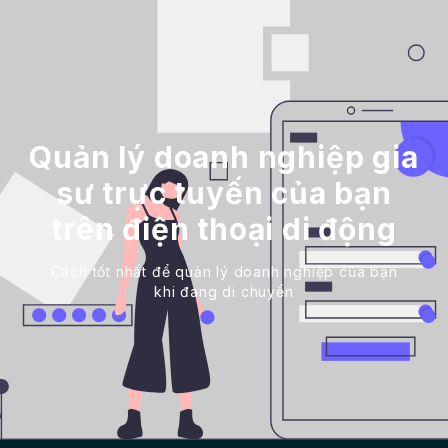
Quản lý doanh nghiệp gia
sư trực tuyến của bạn
trên điện thoại di động
Cách tốt nhất để quản lý doanh nghiệp của bạn
khi đang di chuyển