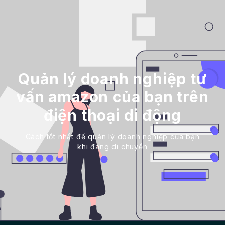
Quản lý doanh nghiệp tư
vấn amazon của bạn trên
điện thoại di động
Cách tốt nhất để quản lý doanh nghiệp của bạn
khi đang di chuyển