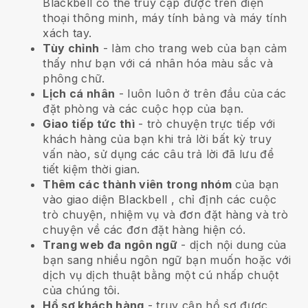
Blackbell
có thể truy cập được trên điện
thoại thông minh, máy tính bảng và máy tính
xách tay.
Tùy chỉnh
- làm cho trang web của bạn cảm
thấy như bạn với cá nhân hóa màu sắc và
phông chữ.
Lịch cá nhân
- luôn luôn ở trên đầu của các
đặt phòng và các cuộc họp của bạn.
Giao tiếp tức thì
- trò chuyện trực tiếp với
khách hàng của bạn khi trả lời bất kỳ truy
vấn nào, sử dụng các câu trả lời đã lưu để
tiết kiệm thời gian.
Thêm các thành viên trong nhóm
của bạn
vào giao diện
Blackbell
, chỉ định các cuộc
trò chuyện, nhiệm vụ và đơn đặt hàng và trò
chuyện về các đơn đặt hàng hiện có.
Trang web đa ngôn ngữ
- dịch nội dung của
bạn sang nhiều ngôn ngữ bạn muốn hoặc với
dịch vụ dịch thuật bằng một cú nhấp chuột
của chúng tôi.
Hồ sơ khách hàng
- truy cập hồ sơ được