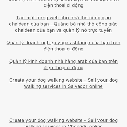
điện thoại di động
Tạo một trang web cho nhà thờ công giáo
chaldean của bạn
-
Quảng bá nhà thờ công giáo
chaldean của bạn và quản lý nó trực tuyến
Quản lý doanh nghiệp yoga ashtanga của bạn trên
điện thoại di động
Quản lý kinh doanh nhà hàng arab của bạn trên
điện thoại di động
Create your dog walking website
-
Sell your dog
walking services in Salvador online
Create your dog walking website
-
Sell your dog
walking services in Chengdu online