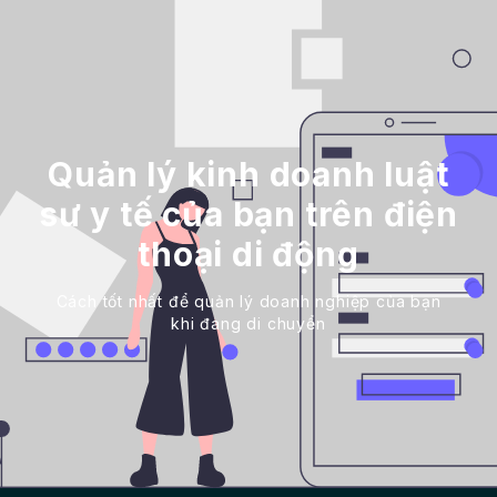
Quản lý kinh doanh luật
sư y tế của bạn trên điện
thoại di động
Cách tốt nhất để quản lý doanh nghiệp của bạn
khi đang di chuyển