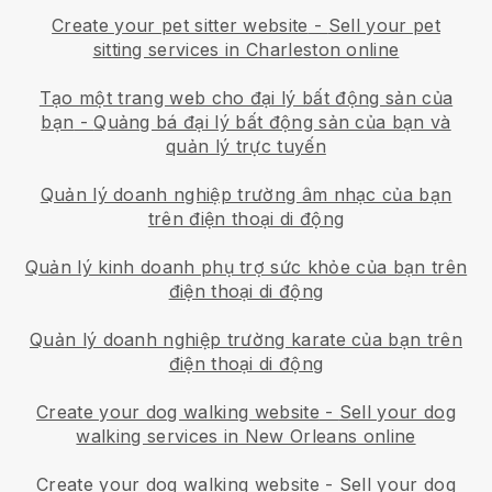
Create your pet sitter website
-
Sell your pet
sitting services in Charleston online
Tạo một trang web cho đại lý bất động sản của
bạn
-
Quảng bá đại lý bất động sản của bạn và
quản lý trực tuyến
Quản lý doanh nghiệp trường âm nhạc của bạn
trên điện thoại di động
Quản lý kinh doanh phụ trợ sức khỏe của bạn trên
điện thoại di động
Quản lý doanh nghiệp trường karate của bạn trên
điện thoại di động
Create your dog walking website
-
Sell your dog
walking services in New Orleans online
Create your dog walking website
-
Sell your dog