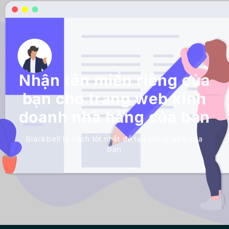
Nhận tên miền riêng của
bạn cho trang web kinh
doanh nhà hàng của bạn
Blackbell là cách tốt nhất để tạo trang web của
bạn