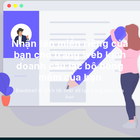
Nhận tên miền riêng của
bạn cho trang web kinh
doanh câu lạc bộ bóng
mềm của bạn
Blackbell là cách tốt nhất để tạo trang web của
bạn