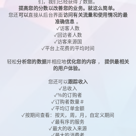
们，我们已经获得了数据。
提高您的分数以改善您的业务。就这么简单。
您还
可以
直接从后台界面
访问有关流量和使用情况的最
准确信息
。
✓访客人数
✓回访者人数
✓访客来源国
✓平台上花费的平均时间
轻松
分析您的数据
并相应地
优化您的内容
，
提供最相关
的用户体验。
您还可以
跟踪收入
✓总收入
✓％的订购者
✓订购者数量＃
✓平均订单金额
✓按期间查看：按天，周，月，自定义期间
✓最有序的服务
✓最大的收入来源
✓最大的消费者