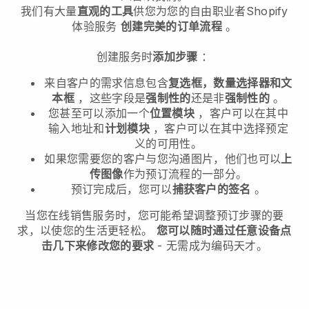
我们有大量
直观的工具
供您
为您的自由职业者Shopify
体验服务
创建完美的订单流程
。
创建服务时
添加步骤
：
来自客户的需求信息包含
复选框，数量选择器和文
本框
，这些字段是
强制性的
还是非
强制性的
。
您甚至可以添加一个
位置模块
，客户可以在其中
输入地址和
计划模块
，客户可以在其中选择预定
义的可用性。
如果您需要您的客户与您沟通图片，他们也可以
上
传图像
作为预订流程的一部分。
预订完成后，您可以
捕获客户的签名
。
当您在线销售服务时，您可能希望调整预订步骤的要
求，以使您的生活更轻松。
您可以随时通过任意设备点
击几下来修改您的要求
- 无需成为编码天才。