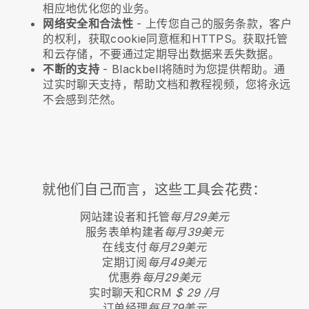
相应地优化您的业务。
网络安全和合法性
- 上传您自己的服务条款，客户
的权利，获取cookie同意框和HTTPS。获取托管
和云存储，不要通过定期导出数据来丢失数据。
不断的支持
-
Blackbell
将随时为您提供帮助。通
过实时聊天支持，帮助文档和教程视频，您将永远
不会感到茫然。
就他们自己而言，这些工具会花费：
网站建设者和托管
每月29美元
服务表单构建者
每月39美元
在线支付
每月29美元
定期订阅
每月49美元
优惠券
每月29美元
实时聊天和CRM
$ 29 /月
订单经理
每月79美元