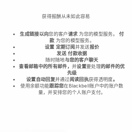
获得报酬从未如此容易
生成链接以向
您的客户
请求
为您的模型服务。
付
款
为您的模型服务。
设置
定期订阅
并发送
报价
发送
付款收据
随时随地
与您的客户聊天
查看邮箱中的所有邮件，
并
设置
要处理
的邮件的优
先级
设置自动回复
并通过
阅读回执
获得透明度
。
使用余额功能
跟踪您
在Blackbell账户中的账户数
量，并安排您的个人账户支付。