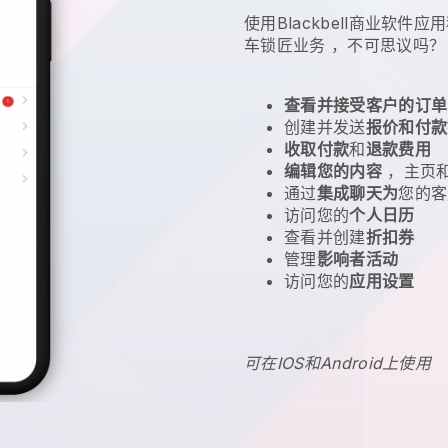
使用Blackbell商业软件
车锁匠业务
，不可思议吗？
查看并接受客户的订单
创建并发送
报价和付款
收取付款
和
退款费用
编辑您的内容
，主页
通过
集成聊天为
您的客
访问您的
个人日历
查看并创建
折扣券
管理
影响者活动
访问您的
应用设置
可在IOS和Android上使用