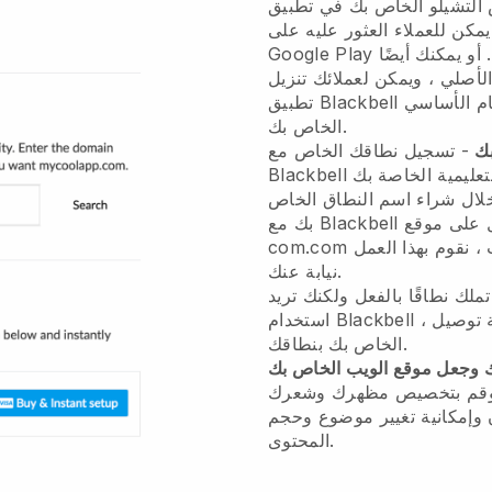
التشيلو الخاص بك في تطبيق
يمكن للعملاء العثور عليه على Apple App Store أو على
Google Play والذي يمكنهم من خلاله حجز خدماتك. أو يمكنك أيضًا
لأصلي ، ويمكن لعملائك تنزيل
تطبيق Blackbell العام حيث يمكنهم العثور على النظام الأساسي
الخاص بك.
ك
- تسجيل نطاقك الخاص مع
Blackbell سريع وسهل. إعطاء الأعمال التعليمية الخاصة بك
 خلال شراء اسم النطاق الخاص
بك مع Blackbell تخطي التكوينات التقنية والحصول على موقع
com.com الخاص بك في عدد قليل من النقرات ، نقوم بهذا العمل
نيابة عنك.
ملك نطاقًا بالفعل ولكنك تريد
استخدام Blackbell ، فيمكنك بسهولة توصيل Blackbell الأساسي
الخاص بك بنطاقك.
 بك وجعل موقع الويب الخاص بك
وقم بتخصيص مظهرك وشعرك
 وإمكانية تغيير موضوع وحجم
المحتوى.