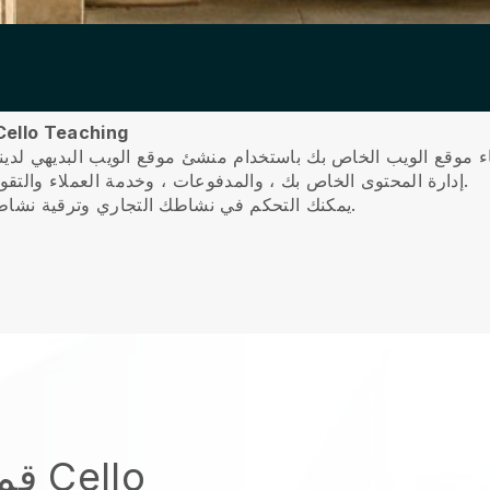
Blackbell هي أفضل طريقة للترويج لأعمالك في o Teaching
إدارة المحتوى الخاص بك ، والمدفوعات ، وخدمة العملاء والتقويم الشخصية على الحركة والتنقل مع التطبيق لدينا.
يمكنك التحكم في نشاطك التجاري وترقية نشاطك التجاري وتقديم تجربة عالمية المستوى لعملائك.
قم 