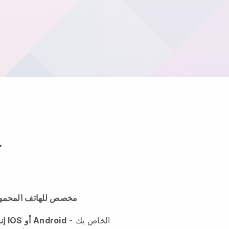
ج
مخصص للهاتف المحمول ،
الخاص بك -
يتيح لك Blackbell إنشاء تطبيق IOS أو Android