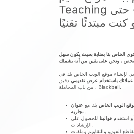
Teaching الخاص بك - حتى
 كنت مبتدئًا تقنيًا
حتوى الخاص بنا بعناية بحيث يكون سهل
سي لإنشاء موقع الويب الخاص بك في
عملائك باستخدام عرض تقديمي
دقيق
، من باب المجاملة Blackbell.
قع الويب الخاص
بك مع
عنوان URL ذو علامة
.
تجارية
و استخدم
قوالبنا
للحصول على
الإرشادات.
ع الفيديو والتقاويم وملفات