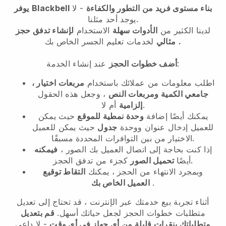
بناء مستوى فريد من التطور والكفاءة
- لا
Blackbell
يوفر
يوجد أحد مثلنا.
لدينا الكثير من
الأدوات سهلة
الاستخدام
لإنشاء تدفق حجز
.
مثالي
لخدمات تعليم الجسر الخاص بك
عند إنشاء الخدمة:
أضف خطوات الحجز
اطلب معلومات من عملائك باستخدام
مربعات اختيار ،
جامعي الكمية ومربعات النص
، وجعل هذه الحقول
أم لا.
إلزامية
يمكنك أيضًا إضافة
وحدة نمطية للموقع
حيث يمكن
للعميل إدخال عنوان ووحدة
جدول
حيث يمكن للعميل
الاختيار من بين التوافرات المحددة مسبقًا.
إذا كنت بحاجة إلى اتصال العميل بك الصور ،
فيمكنه
كجزء من تدفق الحجز.
أيضًا
تحميل الصور
وبمجرد الانتهاء من الحجز ، يمكنك
التقاط توقيع
.
العميل الخاص بك
أثناء تجربة بيع خدمتك عبر الإنترنت ، قد تحتاج إلى تعديل
متطلبات خطوات الحجز لجعل حياتك أسهل.
قم بتعديل
متطلباتك بنقرات قليلة من أي جهاز في أي وقت
- لا داعي