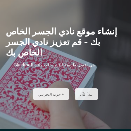
إنشاء موقع نادي الجسر الخاص
بك
- قم
تعزيز نادي الجسر
الخاص بك
Blackbell هي أفضل طريقة للترويج لخدماتك
نبدأ الآن
جرب التجريبي »