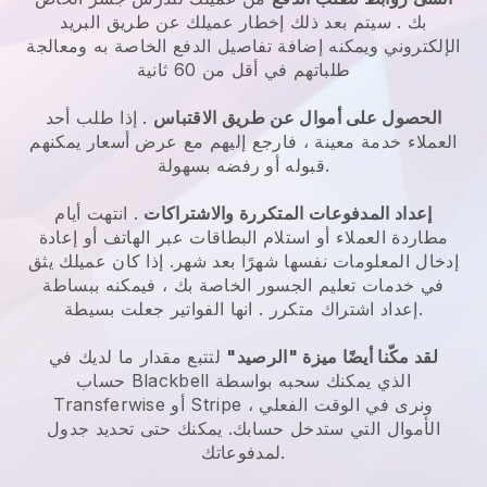
بك
. سيتم بعد ذلك إخطار عميلك عن طريق البريد
الإلكتروني ويمكنه إضافة تفاصيل الدفع الخاصة به ومعالجة
طلباتهم في أقل من 60 ثانية
الحصول على أموال عن طريق الاقتباس
. إذا طلب أحد
العملاء خدمة معينة ، فارجع إليهم مع عرض أسعار يمكنهم
قبوله أو رفضه بسهولة.
إعداد المدفوعات المتكررة والاشتراكات
. انتهت أيام
مطاردة العملاء أو استلام البطاقات عبر الهاتف أو إعادة
إدخال المعلومات نفسها شهرًا بعد شهر.
إذا كان عميلك يثق
في خدمات تعليم الجسور الخاصة بك ، فيمكنه ببساطة
. انها الفواتير جعلت بسيطة.
إعداد اشتراك متكرر
لقد مكّنا أيضًا ميزة "الرصيد"
لتتبع مقدار ما لديك في
الذي يمكنك سحبه بواسطة
Blackbell
حساب
Transferwise أو Stripe ، ونرى في الوقت الفعلي
الأموال التي ستدخل حسابك. يمكنك حتى تحديد جدول
لمدفوعاتك.