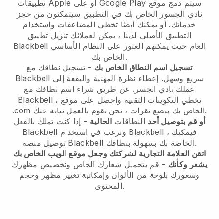
سيتم دمج موقع
تطبيقات Apple أو على Google Play
نادي الجسور الخاص بك في التطبيق
سيتمكنون من حجز
خدماتك. أو يمكنك أيضًا تخطي المضاعفات واستخدام
التطبيق الأصلي لدينا ، يمكن لعملائك تنزيل تطبيق
العام حيث يمكنهم العثور على النظام الأساسي
Blackbell
الخاص بك.
تسجيل اسم النطاق الخاص بك
- تسجيل نطاقك مع
سريع وسهل.
إعطاء نظرة المهنية والبقعة إلى
Blackbell
عملك نادي الجسر.
عن طريق شراء اسم نطاقك مع
Blackbell ، تخطي التكوينات التقنية واحصل على موقع
.com الخاص بك ببضع نقرات ، نحن نقوم بالعمل نيابة عنك.
أو قم بتوصيل أحد
النطاقات
الحالية
- إذا كنت تملك بالفعل
، فيمكنك
Blackbell
وترغب في استخدام
Blackbell
الخاصة بك بسهولة بنطاقك.
Blackbell
توصيل منصة
اتقن العلامة التجارية لشركتك وجعل موقع الويب الخاص بك
يشعر وكأنك
- قم بتحميل شعارك الخاص وتخصيص مظهرك
وشعورك بلوحة من الألوان وإمكانية تغيير مظهر وحجم
المحتوى.