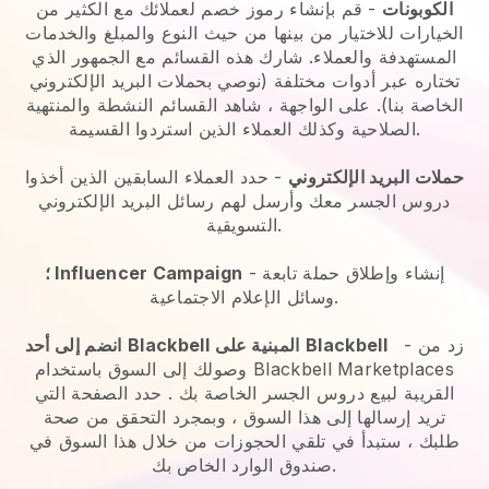
الكوبونات
- قم بإنشاء رموز خصم لعملائك مع الكثير من
الخيارات للاختيار من بينها من حيث النوع والمبلغ والخدمات
المستهدفة والعملاء. شارك هذه القسائم مع الجمهور الذي
تختاره عبر أدوات مختلفة (نوصي بحملات البريد الإلكتروني
الخاصة بنا). على الواجهة ، شاهد القسائم النشطة والمنتهية
الصلاحية وكذلك العملاء الذين استردوا القسيمة.
حملات البريد الإلكتروني
-
حدد العملاء السابقين الذين أخذوا
دروس الجسر معك وأرسل لهم رسائل البريد الإلكتروني
التسويقية.
- إنشاء وإطلاق حملة تابعة
؛ Influencer Campaign
وسائل الإعلام الاجتماعية.
زد من
-
Blackbell
المبنية على
Blackbell
انضم إلى أحد
وصولك إلى السوق باستخدام Blackbell Marketplaces
القريبة لبيع دروس الجسر الخاصة بك
. حدد الصفحة التي
تريد إرسالها إلى هذا السوق ، وبمجرد التحقق من صحة
طلبك ، ستبدأ في تلقي الحجوزات من خلال هذا السوق في
صندوق الوارد الخاص بك.